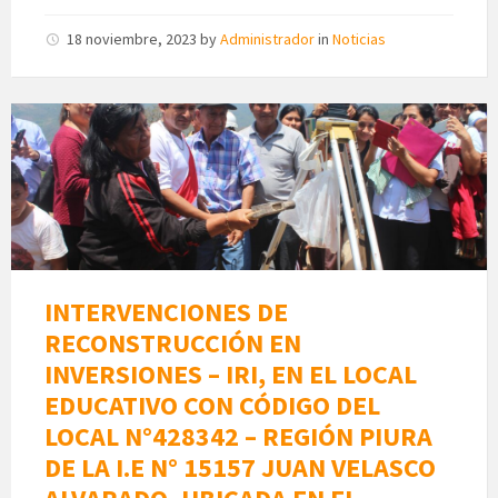
18 noviembre, 2023
by
Administrador
in
Noticias
INTERVENCIONES DE
RECONSTRUCCIÓN EN
INVERSIONES – IRI, EN EL LOCAL
EDUCATIVO CON CÓDIGO DEL
LOCAL N°428342 – REGIÓN PIURA
DE LA I.E N° 15157 JUAN VELASCO