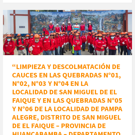
“LIMPIEZA Y DESCOLMATACIÓN DE
CAUCES EN LAS QUEBRADAS N°01,
N°02, N°03 Y N°04 EN LA
LOCALIDAD DE SAN MIGUEL DE EL
FAIQUE Y EN LAS QUEBRADAS N°05
Y N°06 DE LA LOCALIDAD DE PAMPA
ALEGRE, DISTRITO DE SAN MIGUEL
DE EL FAIQUE – PROVINCIA DE
HUANCABAMBA – DEPARTAMENTO