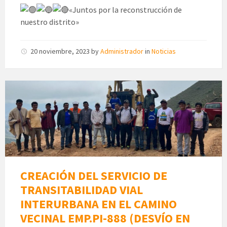
«Juntos por la reconstrucción de
nuestro distrito»
20 noviembre, 2023
by
Administrador
in
Noticias
CREACIÓN DEL SERVICIO DE
TRANSITABILIDAD VIAL
INTERURBANA EN EL CAMINO
VECINAL EMP.PI-888 (DESVÍO EN