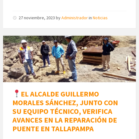
27 noviembre, 2023
by
Administrador
in
Noticias
EL ALCALDE GUILLERMO
MORALES SÁNCHEZ, JUNTO CON
SU EQUIPO TÉCNICO, VERIFICA
AVANCES EN LA REPARACIÓN DE
PUENTE EN TALLAPAMPA