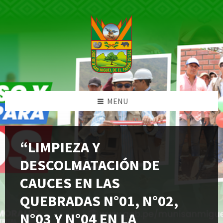
Skip
Skip
Skip
Skip
to
to
to
to
content
left
right
footer
sidebar
sidebar
MENU
“LIMPIEZA Y
DESCOLMATACIÓN DE
CAUCES EN LAS
QUEBRADAS N°01, N°02,
N°03 Y N°04 EN LA