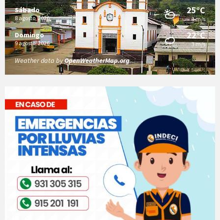
25°C
Sábado
8 agosto, 2026
3 m/s
22°C
Domingo
9 agosto, 2026
3 m/s
Weather data by
OpenWeatherMap.org