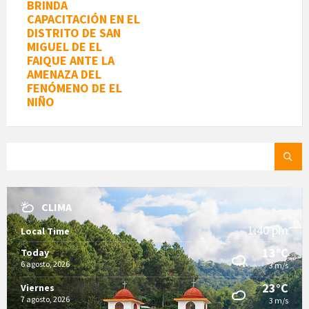
BRINDA
CAPACITACIÓN EN EL
DISTRITO DE SAN
MIGUEL DE EL
FAIQUE ANTE LA
AMENAZA DEL
FENÓMENO DE EL
NIÑO
SEARCH:
CLIMA
1:40 pm
Local Time
13°C
Today
6 agosto, 2026
3 m/s
23°C
Viernes
7 agosto, 2026
3 m/s