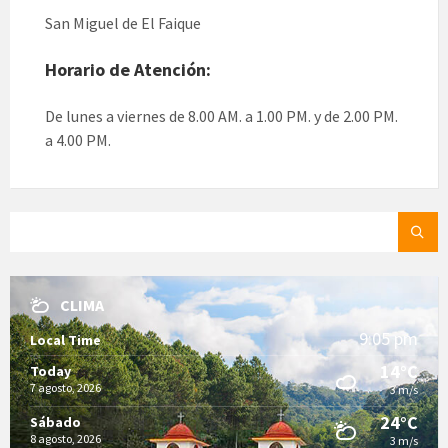
San Miguel de El Faique
Horario de Atención:
De lunes a viernes de 8.00 AM. a 1.00 PM. y de 2.00 PM.
a 4.00 PM.
SEARCH:
CLIMA
9:05 pm
Local Time
14°C
Today
7 agosto, 2026
3 m/s
24°C
Sábado
8 agosto, 2026
3 m/s