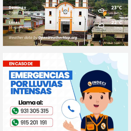
23°C
Domingo
9 agosto, 2026
3 m/s
22°C
Lunes
10 agosto, 2026
3 m/s
Weather data by
OpenWeatherMap.org