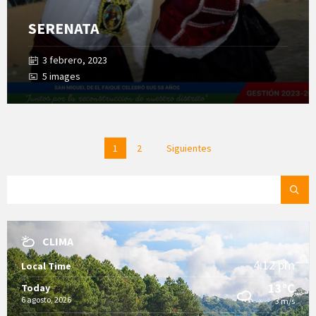
SERENATA
3 febrero, 2023
5 images
Posts
1
2
Siguientes
pagination
SEARCH:
CLIMA
4:12 pm
Local Time
13°C
Today
6 agosto, 2026
3 m/s