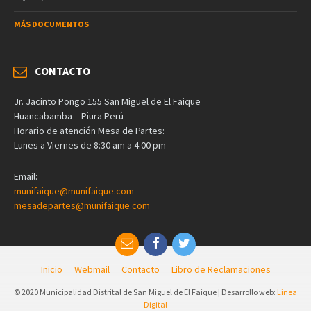
MÁS DOCUMENTOS
CONTACTO
Jr. Jacinto Pongo 155 San Miguel de El Faique
Huancabamba – Piura Perú
Horario de atención Mesa de Partes:
Lunes a Viernes de 8:30 am a 4:00 pm
Email:
munifaique@munifaique.com
mesadepartes@munifaique.com
Inicio
Webmail
Contacto
Libro de Reclamaciones
© 2020 Municipalidad Distrital de San Miguel de El Faique | Desarrollo web:
Línea
Digital