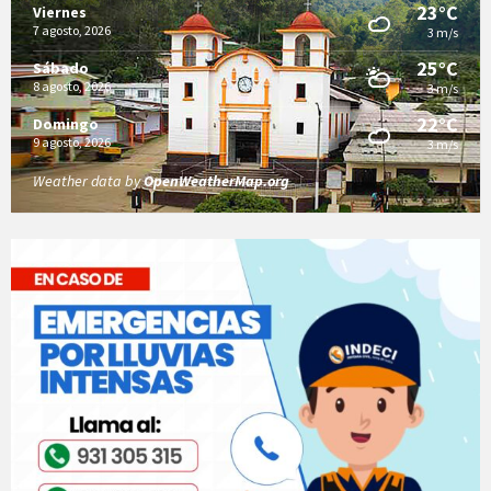
23°C
Viernes
7 agosto, 2026
3 m/s
25°C
Sábado
8 agosto, 2026
3 m/s
22°C
Domingo
9 agosto, 2026
3 m/s
Weather data by
OpenWeatherMap.org