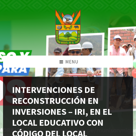
Skip
Skip
Skip
Skip
to
to
to
to
content
left
right
footer
sidebar
sidebar
MENU
INTERVENCIONES DE
RECONSTRUCCIÓN EN
INVERSIONES – IRI, EN EL
LOCAL EDUCATIVO CON
CÓDIGO DEL LOCAL