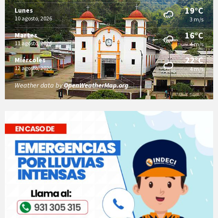
19°C
Lunes
10 agosto, 2026
3 m/s
16°C
Martes
11 agosto, 2026
4 m/s
22°C
Miércoles
12 agosto, 2026
4 m/s
Weather data by
OpenWeatherMap.org