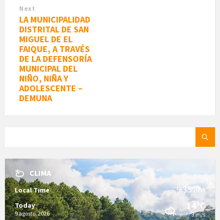
Next
LA MUNICIPALIDAD
DISTRITAL DE SAN
MIGUEL DE EL
FAIQUE, A TRAVÉS
DE LA DEFENSORÍA
MUNICIPAL DEL
NIÑO, NIÑA Y
ADOLESCENTE –
DEMUNA
SEARCH:
CLIMA
9:35 am
Local Time
14°C
Today
9 agosto, 2026
3 m/s