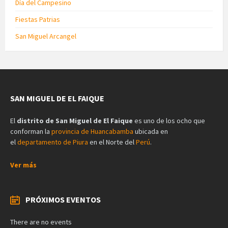
Día del Campesino
Fiestas Patrias
San Miguel Arcangel
SAN MIGUEL DE EL FAIQUE
El
distrito de San Miguel de El Faique
es uno de los ocho que
conforman la
provincia de Huancabamba
ubicada en
el
departamento de Piura
en el Norte del
Perú
.
Ver más
PRÓXIMOS EVENTOS
There are no events