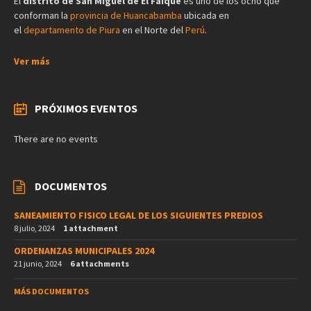
El
distrito de San Miguel de El Faique
es uno de los ocho que
conforman la
provincia de Huancabamba
ubicada en
el
departamento de Piura
en el Norte del
Perú
.
Ver más
PRÓXIMOS EVENTOS
There are no events
DOCUMENTOS
SANEAMIENTO FISICO LEGAL DE LOS SIGUIENTES PREDIOS
8 julio, 2024
1 attachment
ORDENANZAS MUNICIPALES 2024
21 junio, 2024
6 attachments
MÁS DOCUMENTOS