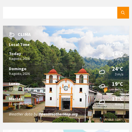
SEARCH:
CLIMA
6:15 am
Local Time
14°C
Today
8 agosto, 2026
3 m/s
24°C
Domingo
9 agosto, 2026
3 m/s
19°C
Lunes
10 agosto, 2026
3 m/s
17°C
Martes
11 agosto, 2026
4 m/s
Weather data by
OpenWeatherMap.org