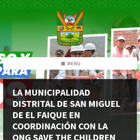
Skip
Skip
Skip
Skip
to
to
to
to
content
left
right
footer
sidebar
sidebar
MENU
LA MUNICIPALIDAD
DISTRITAL DE SAN MIGUEL
DE EL FAIQUE EN
COORDINACIÓN CON LA
ONG SAVE THE CHILDREN