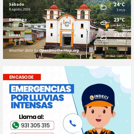
24°C
Sábado
8 agosto, 2026
3 m/s
23°C
Domingo
9 agosto, 2026
3 m/s
22°C
Lunes
10 agosto, 2026
3 m/s
Weather data by
OpenWeatherMap.org