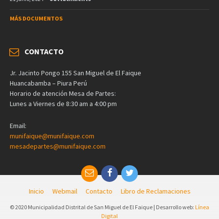
MÁS DOCUMENTOS
CONTACTO
Jr. Jacinto Pongo 155 San Miguel de El Faique
Huancabamba – Piura Perú
Horario de atención Mesa de Partes:
Lunes a Viernes de 8:30 am a 4:00 pm
Email:
munifaique@munifaique.com
mesadepartes@munifaique.com
Inicio
Webmail
Contacto
Libro de Reclamaciones
© 2020 Municipalidad Distrital de San Miguel de El Faique | Desarrollo web:
Línea
Digital