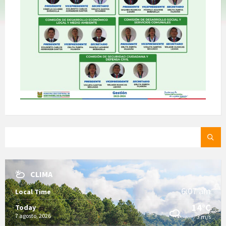
SEARCH:
CLIMA
6:07 am
Local Time
14°C
Today
7 agosto, 2026
3 m/s