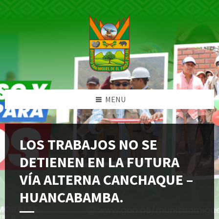
Skip
Skip
Skip
Skip
to
to
to
to
content
left
right
footer
sidebar
sidebar
MENU
LOS TRABAJOS NO SE
DETIENEN EN LA FUTURA
VÍA ALTERNA CANCHAQUE –
HUANCABAMBA.