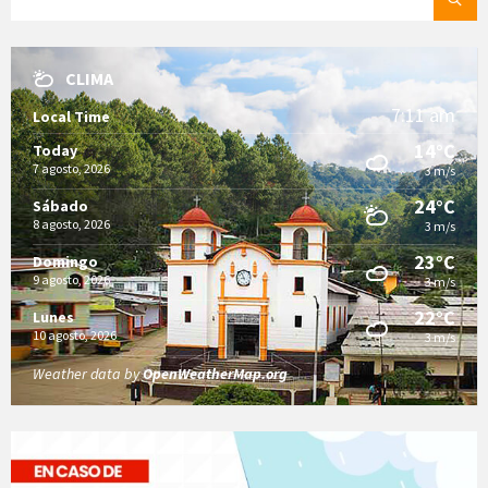
CLIMA
7:11 am
Local Time
14°C
Today
7 agosto, 2026
3 m/s
24°C
Sábado
8 agosto, 2026
3 m/s
23°C
Domingo
9 agosto, 2026
3 m/s
22°C
Lunes
10 agosto, 2026
3 m/s
Weather data by
OpenWeatherMap.org