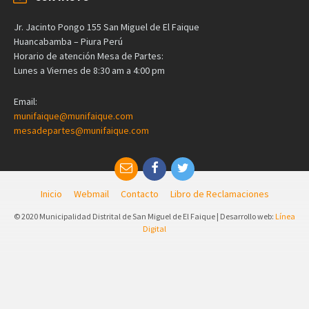
Jr. Jacinto Pongo 155 San Miguel de El Faique
Huancabamba – Piura Perú
Horario de atención Mesa de Partes:
Lunes a Viernes de 8:30 am a 4:00 pm
Email:
munifaique@munifaique.com
mesadepartes@munifaique.com
Inicio
Webmail
Contacto
Libro de Reclamaciones
© 2020 Municipalidad Distrital de San Miguel de El Faique | Desarrollo web:
Línea
Digital