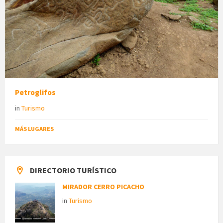
Petroglifos
in
Turismo
MÁS LUGARES
DIRECTORIO TURÍSTICO
MIRADOR CERRO PICACHO
in
Turismo