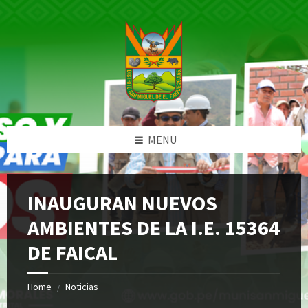
Skip
Skip
Skip
Skip
to
to
to
to
content
left
right
footer
sidebar
sidebar
MENU
INAUGURAN NUEVOS
AMBIENTES DE LA I.E. 15364
DE FAICAL
Home
Noticias
/