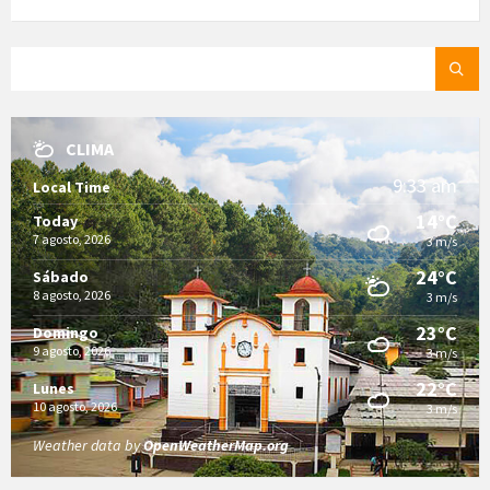
SEARCH:
CLIMA
9:33 am
Local Time
14°C
Today
7 agosto, 2026
3 m/s
24°C
Sábado
8 agosto, 2026
3 m/s
23°C
Domingo
9 agosto, 2026
3 m/s
22°C
Lunes
10 agosto, 2026
3 m/s
Weather data by
OpenWeatherMap.org