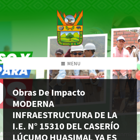
Skip
Skip
Skip
Skip
to
to
to
to
content
left
right
footer
sidebar
sidebar
MENU
Obras De Impacto
MODERNA
INFRAESTRUCTURA DE LA
I.E. N° 15310 DEL CASERÍO
LÚCUMO HUASIMAL YA ES