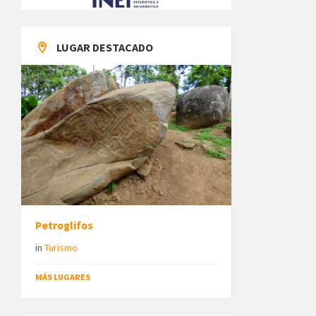
LUGAR DESTACADO
Petroglifos
in
Turismo
MÁS LUGARES