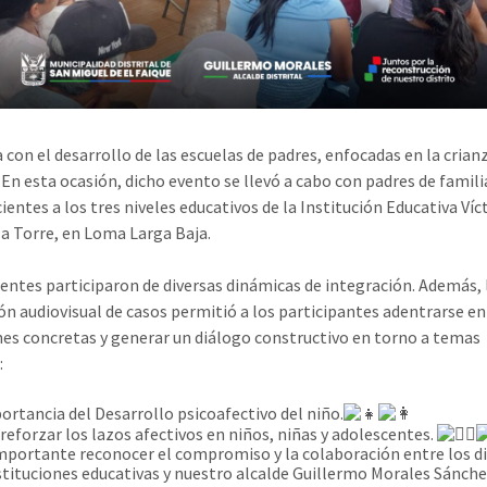
 con el desarrollo de las escuelas de padres, enfocadas en la crian
. En esta ocasión, dicho evento se llevó a cabo con padres de famili
ientes a los tres niveles educativos de la Institución Educativa Víc
la Torre, en Loma Larga Baja.
tentes participaron de diversas dinámicas de integración. Además, 
ón audiovisual de casos permitió a los participantes adentrarse en
nes concretas y generar un diálogo constructivo en torno a temas
:
ortancia del Desarrollo psicoafectivo del niño.
eforzar los lazos afectivos en niños, niñas y adolescentes.
mportante reconocer el compromiso y la colaboración entre los d
nstituciones educativas y nuestro alcalde Guillermo Morales Sánch