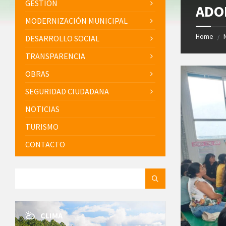
GESTIÓN
ADO
MODERNIZACIÓN MUNICIPAL
Home
/
DESARROLLO SOCIAL
TRANSPARENCIA
OBRAS
SEGURIDAD CIUDADANA
NOTICIAS
TURISMO
CONTACTO
SEARCH:
CLIMA