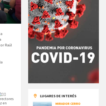
za
a
tor Raúl
la
LUGARES DE INTERÉS
irectores
ez en
MIRADOR CERRO