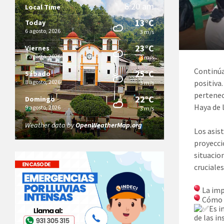
8:20 am
Local Time
13°C
Today
6 agosto, 2026
3 m/s
23°C
Viernes
7 agosto, 2026
3 m/s
Continúa
25°C
Sábado
positiva
8 agosto, 2026
3 m/s
pertenec
22°C
Domingo
Haya de 
9 agosto, 2026
3 m/s
Weather data by
OpenWeatherMap.org
Los asis
proyecci
situacio
cruciales
La imp
Cómo r
Es i
de las i