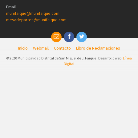
Email:
munifaique@munifaique.com
mesadepartes@munifaique.com
Inicio
Webmail
Contacto
Libro de Reclamaciones
© 2020 Municipalidad Distrital de San Miguel de El Faique | Desarrollo web:
Línea
Digital