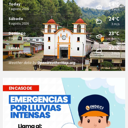
14°C
Today
7 agosto, 2026
3 m/s
24°C
Sábado
8 agosto, 2026
3 m/s
23°C
Domingo
9 agosto, 2026
3 m/s
22°C
Lunes
10 agosto, 2026
3 m/s
Weather data by
OpenWeatherMap.org