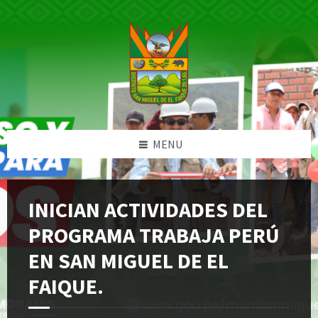
Skip
Skip
Skip
Skip
to
to
to
to
content
left
right
footer
sidebar
sidebar
MENU
INICIAN ACTIVIDADES DEL
PROGRAMA TRABAJA PERÚ
EN SAN MIGUEL DE EL
FAIQUE.