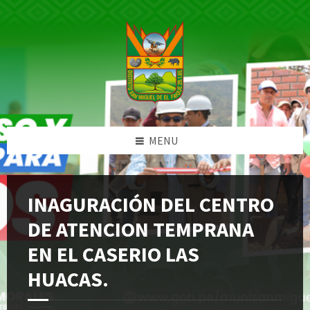
Skip
Skip
Skip
Skip
to
to
to
to
content
left
right
footer
sidebar
sidebar
MENU
INAGURACIÓN DEL CENTRO
DE ATENCION TEMPRANA
EN EL CASERIO LAS
HUACAS.