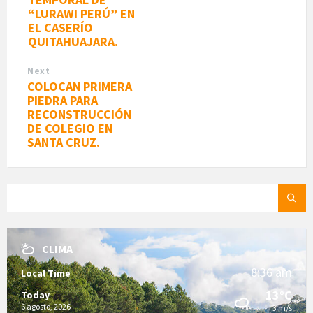
“LURAWI PERÚ” EN
EL CASERÍO
QUITAHUAJARA.
Next
COLOCAN PRIMERA
PIEDRA PARA
RECONSTRUCCIÓN
DE COLEGIO EN
SANTA CRUZ.
SEARCH:
CLIMA
8:36 am
Local Time
13°C
Today
6 agosto, 2026
3 m/s