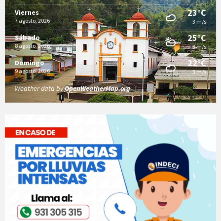
23°C
Viernes
7 agosto, 2026
3 m/s
25°C
Sábado
8 agosto, 2026
3 m/s
22°C
Domingo
9 agosto, 2026
3 m/s
Weather data by
OpenWeatherMap.org