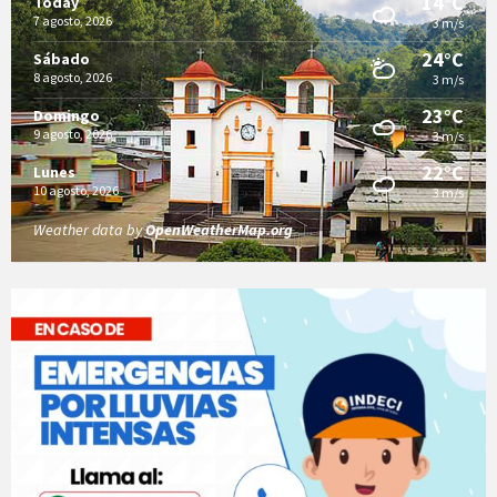
14°C
Today
7 agosto, 2026
3 m/s
24°C
Sábado
8 agosto, 2026
3 m/s
23°C
Domingo
9 agosto, 2026
3 m/s
22°C
Lunes
10 agosto, 2026
3 m/s
Weather data by
OpenWeatherMap.org