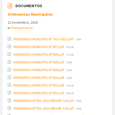
DOCUMENTOS
Ordenanzas Municipales
22 noviembre, 2018
in
Transparencia
File
ORDENANZA-MUNICIPAL-N°-013-2021.pdf
2 MB
size:
File
ORDENANZA-MUNICIPAL-N°007.pdf
651 kB
size:
File
ORDENANZA-MUNICIPAL-N°006.pdf
717 kB
size:
File
ORDENANZA-MUNICIPAL-N°005.pdf
2 MB
size:
File
ORDENANZA-MUNICIPAL-N°004.pdf
1 MB
size:
File
ORDENANZA-MUNICIPAL-N°003.pdf
1 MB
size:
File
ORDENANZA-MUNICIPAL-N°002.pdf
314 kB
size:
File
ORDENANZA-MUNICIPAL-N°001.pdf
953 kB
size:
File
ORDENANZA-N°001-2023-MDSMF-CM.pdf
4 MB
size:
File
ORDENANZA-N°002-2023-MDSMF-CM.pdf
3 MB
size: