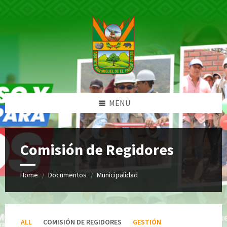
Skip
Skip
Skip
Skip
to
to
to
to
content
left
right
footer
sidebar
sidebar
MENU
Comisión de Regidores
Home
Documentos
Municipalidad
/
/
ALL
COMISIÓN DE REGIDORES
GESTIÓN