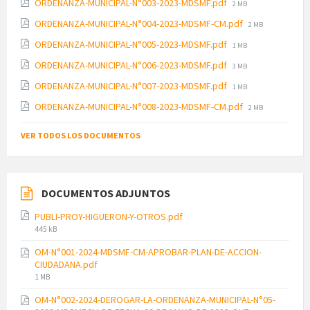
File
ORDENANZA-MUNICIPAL-N°003-2023-MDSMF.pdf
2 MB
size:
File
ORDENANZA-MUNICIPAL-N°004-2023-MDSMF-CM.pdf
2 MB
size:
File
ORDENANZA-MUNICIPAL-N°005-2023-MDSMF.pdf
1 MB
size:
File
ORDENANZA-MUNICIPAL-N°006-2023-MDSMF.pdf
3 MB
size:
File
ORDENANZA-MUNICIPAL-N°007-2023-MDSMF.pdf
1 MB
size:
File
ORDENANZA-MUNICIPAL-N°008-2023-MDSMF-CM.pdf
2 MB
size:
VER TODOS LOS DOCUMENTOS
DOCUMENTOS ADJUNTOS
PUBLI-PROY-HIGUERON-Y-OTROS.pdf
File
445 kB
size:
OM-N°001-2024-MDSMF-CM-APROBAR-PLAN-DE-ACCION-
CIUDADANA.pdf
File
1 MB
size:
OM-N°002-2024-DEROGAR-LA-ORDENANZA-MUNICIPAL-N°05-