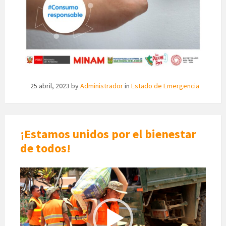
25 abril, 2023
by
Administrador
in
Estado de Emergencia
¡Estamos unidos por el bienestar
de todos!
Reproductor
de
vídeo