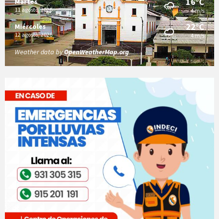
16°C
Martes
11 agosto, 2026
4 m/s
22°C
Miércoles
12 agosto, 2026
4 m/s
Weather data by
OpenWeatherMap.org