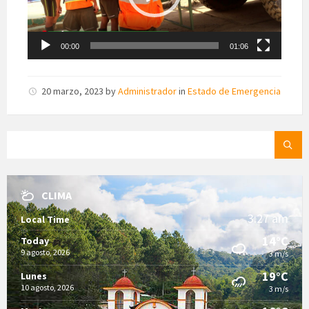
00:00
01:06
20 marzo, 2023
by
Administrador
in
Estado de Emergencia
SEARCH:
CLIMA
3:27 am
Local Time
14°C
Today
9 agosto, 2026
3 m/s
19°C
Lunes
10 agosto, 2026
3 m/s