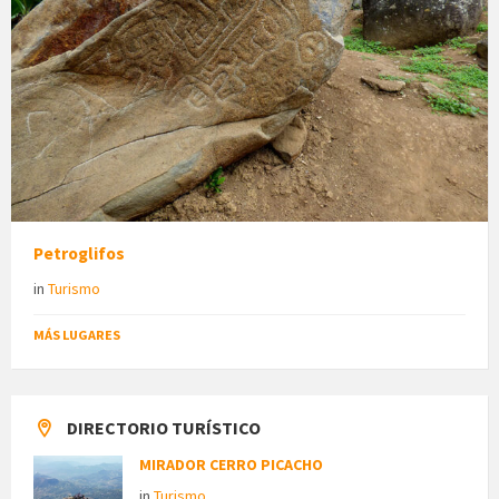
Petroglifos
in
Turismo
MÁS LUGARES
DIRECTORIO TURÍSTICO
MIRADOR CERRO PICACHO
in
Turismo