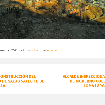
tiembre, 2021
by
Administrador
in
Noticias
 CONSTRUCCIÓN DEL
ALCALDE INSPECCION
 DE SALUD SATÉLITE DE
DE MODERNO COLE
LA.
LOMA LARG