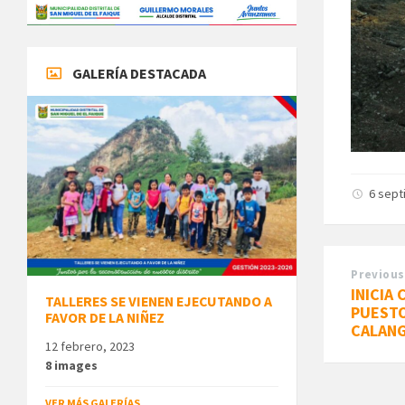
GALERÍA DESTACADA
6 sep
Previous
INICIA
TALLERES SE VIENEN EJECUTANDO A
PUESTO
FAVOR DE LA NIÑEZ
CALANG
12 febrero, 2023
8 images
VER MÁS GALERÍAS