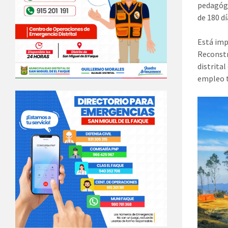
pedagógi
de 180 dí
Está imp
Reconstr
distrita
empleo t