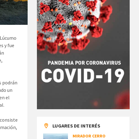
e Lúcumo
s y fue
án
e,
es podrán
ndo un
en el
al.
 consiste
LUGARES DE INTERÉS
ormación,
MIRADOR CERRO