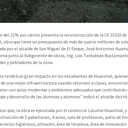
e del 21% por ciento presenta la reconstrucción de la I.E 15310 d
, obra que tiene un presupuesto de más de cuatro millones de sole
ada por el alcalde de San Miguel de El Faique, José Antonino Huam
ma junto al Subgerente de obras, Ing. Luis Tantalean Bustamant
des y pobladores de la zona.
ra tendrá un gran impacto en los estudiantes de Huasimal, quien
r de una mejor infraestructura cuando retornen a clases, encontra
colar con aulas modernas y ambientes adecuados que contribuirán 
je y desarrollo de las alumnas y alumnos” indicó el alcalde distrit
icar que, la obra es ejecutada por el consorcio Lúcumo Huasimal, y
nstrucción de 5 pabellones, 4 aulas, sala de profesores, patio de f
servicios higiénicos, almacén, área de limpieza, área de innovación