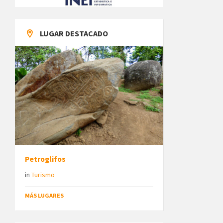
LUGAR DESTACADO
Petroglifos
in
Turismo
MÁS LUGARES