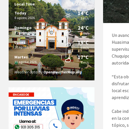
6:27 am
Local Time
14°C
Today
8 agosto, 2026
3 m/s
24°C
Domingo
9 agosto, 2026
3 m/s
Un avanc
19°C
Huasimal
Lunes
10 agosto, 2026
3 m/s
supervis
Chuquipo
17°C
Martes
11 agosto, 2026
autorida
4 m/s
Weather data by
OpenWeatherMap.org
“Esta ob
disfruta
local es
aprendiza
Cabe ind
en la co
tópico, 