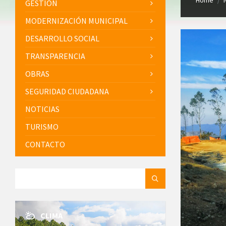
Home
/
GESTIÓN
MODERNIZACIÓN MUNICIPAL
DESARROLLO SOCIAL
TRANSPARENCIA
OBRAS
SEGURIDAD CIUDADANA
NOTICIAS
TURISMO
CONTACTO
SEARCH:
CLIMA