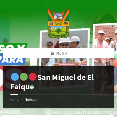
Skip
Skip
Skip
Skip
to
to
to
to
content
left
right
footer
sidebar
sidebar
MENU
San Miguel de El
Faique
Home
Noticias
/