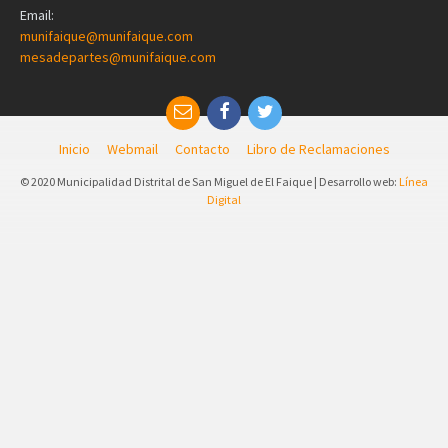
Email:
munifaique@munifaique.com
mesadepartes@munifaique.com
Inicio
Webmail
Contacto
Libro de Reclamaciones
© 2020 Municipalidad Distrital de San Miguel de El Faique | Desarrollo web:
Línea
Digital