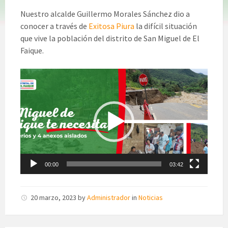
Nuestro alcalde Guillermo Morales Sánchez dio a
conocer a través de
Exitosa Piura
la difícil situación
que vive la población del distrito de San Miguel de El
Faique.
Reproductor
de
vídeo
00:00
03:42
20 marzo, 2023
by
Administrador
in
Noticias