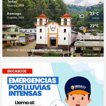
14°C
Today
8 agosto, 2026
3 m/s
23°C
Domingo
9 agosto, 2026
3 m/s
22°C
Lunes
10 agosto, 2026
3 m/s
19°C
Martes
11 agosto, 2026
4 m/s
Weather data by
OpenWeatherMap.org