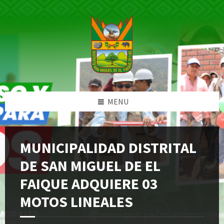
Skip
Skip
Skip
Skip
to
to
to
to
content
left
right
footer
sidebar
sidebar
MENU
MUNICIPALIDAD DISTRITAL
DE SAN MIGUEL DE EL
FAIQUE ADQUIERE 03
MOTOS LINEALES