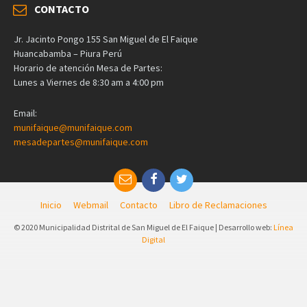
CONTACTO
Jr. Jacinto Pongo 155 San Miguel de El Faique
Huancabamba – Piura Perú
Horario de atención Mesa de Partes:
Lunes a Viernes de 8:30 am a 4:00 pm
Email:
munifaique@munifaique.com
mesadepartes@munifaique.com
Inicio
Webmail
Contacto
Libro de Reclamaciones
© 2020 Municipalidad Distrital de San Miguel de El Faique | Desarrollo web:
Línea
Digital