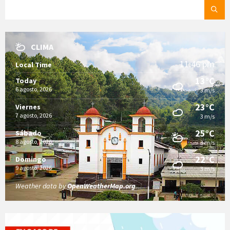
SEARCH:
CLIMA
11:46 pm
Local Time
13°C
Today
6 agosto, 2026
3 m/s
23°C
Viernes
7 agosto, 2026
3 m/s
25°C
Sábado
8 agosto, 2026
3 m/s
22°C
Domingo
9 agosto, 2026
3 m/s
Weather data by
OpenWeatherMap.org