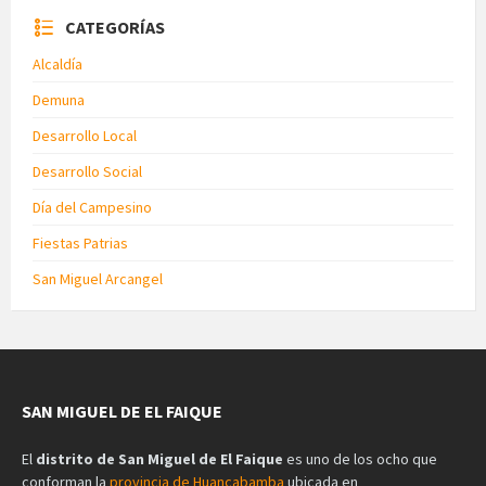
CATEGORÍAS
Alcaldía
Demuna
Desarrollo Local
Desarrollo Social
Día del Campesino
Fiestas Patrias
San Miguel Arcangel
SAN MIGUEL DE EL FAIQUE
El
distrito de San Miguel de El Faique
es uno de los ocho que
conforman la
provincia de Huancabamba
ubicada en