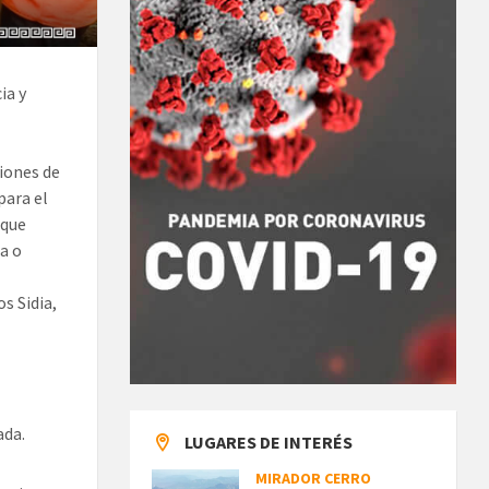
ia y
ciones de
para el
 que
a o
s Sidia,
ada.
LUGARES DE INTERÉS
MIRADOR CERRO