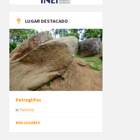
LUGAR DESTACADO
Petroglifos
in
Turismo
MÁS LUGARES