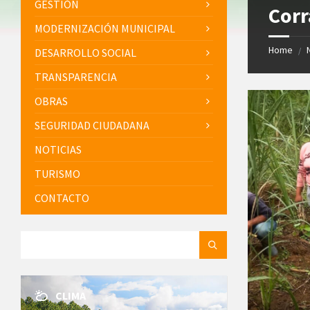
GESTIÓN
Corr
MODERNIZACIÓN MUNICIPAL
Home
/
DESARROLLO SOCIAL
TRANSPARENCIA
OBRAS
SEGURIDAD CIUDADANA
NOTICIAS
TURISMO
CONTACTO
SEARCH:
CLIMA