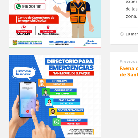
exper
de las
zona.
18 ma
Previous
Faena c
de San