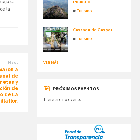
 mejora
PICACHO
de la
in
Turismo
Cascada de Gaspar
in
Turismo
Next
VER MÁS
evaron a
unal de
netas y
ción de
PRÓXIMOS EVENTOS
mo de La
There are no events
illaflor.