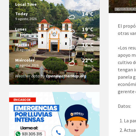
5:58 am
Local Time
14°C
Today
9 agosto, 2026
3 m/s
El propó
19°C
Lunes
otras va
10 agosto, 2026
3 m/s
16°C
Martes
«Los res
11 agosto, 2026
4 m/s
apoyo ma
22°C
Miércoles
cultivo 
12 agosto, 2026
4 m/s
tengan i
Weather data by
OpenWeatherMap.org
panela g
económic
gerente 
Datos:
La pa
Actua