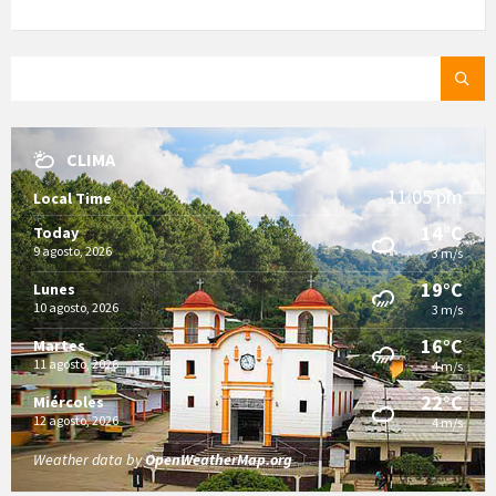
SEARCH:
CLIMA
11:05 pm
Local Time
14°C
Today
9 agosto, 2026
3 m/s
19°C
Lunes
10 agosto, 2026
3 m/s
16°C
Martes
11 agosto, 2026
4 m/s
22°C
Miércoles
12 agosto, 2026
4 m/s
Weather data by
OpenWeatherMap.org