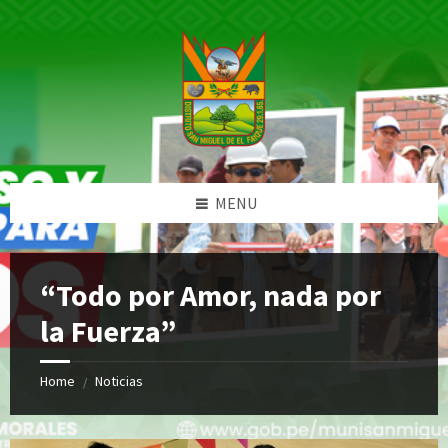
Skip
Skip
Skip
Skip
to
to
to
to
content
left
right
footer
sidebar
sidebar
MENU
“Todo por Amor, nada por
la Fuerza”
Home
Noticias
/