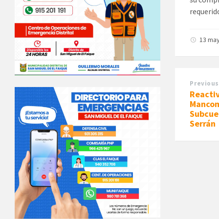
requerid
13 ma
Previous
Reactiv
Mancom
Subcuen
Serrán