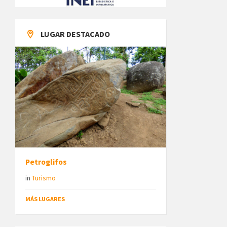
LUGAR DESTACADO
Petroglifos
in
Turismo
MÁS LUGARES