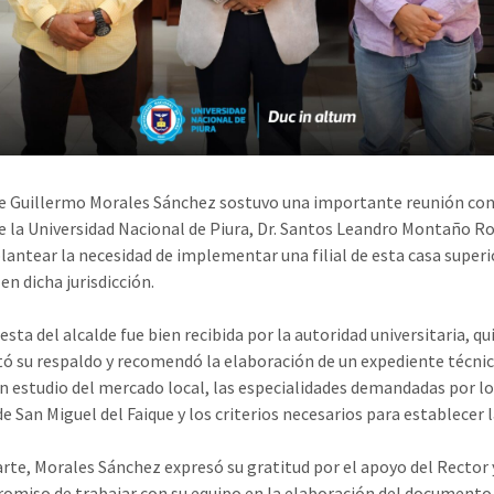
de Guillermo Morales Sánchez sostuvo una importante reunión con
e la Universidad Nacional de Piura, Dr. Santos Leandro Montaño R
 plantear la necesidad de implementar una filial de esta casa superi
en dicha jurisdicción.
sta del alcalde fue bien recibida por la autoridad universitaria, qu
ó su respaldo y recomendó la elaboración de un expediente técni
un estudio del mercado local, las especialidades demandadas por l
e San Miguel del Faique y los criterios necesarios para establecer la
arte, Morales Sánchez expresó su gratitud por el apoyo del Rector 
omiso de trabajar con su equipo en la elaboración del documento