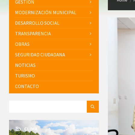
Home
/
GESTIÓN
MODERNIZACIÓN MUNICIPAL
DESARROLLO SOCIAL
TRANSPARENCIA
OBRAS
SEGURIDAD CIUDADANA
NOTICIAS
TURISMO
CONTACTO
SEARCH:
CLIMA