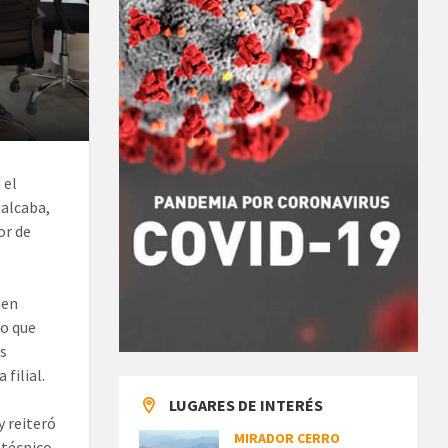
 el
oalcaba,
or de
ien
co que
os
 filial.
LUGARES DE INTERÉS
y reiteró
MIRADOR CERRO
 técnico