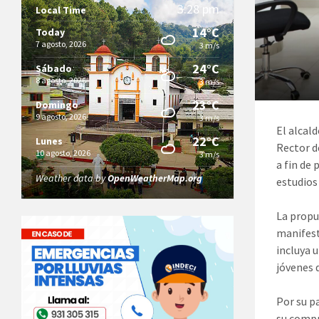
3:28 pm
Local Time
14°C
Today
7 agosto, 2026
3 m/s
24°C
Sábado
8 agosto, 2026
3 m/s
23°C
Domingo
9 agosto, 2026
3 m/s
El alcal
22°C
Lunes
Rector d
10 agosto, 2026
3 m/s
a fin de
Weather data by
OpenWeatherMap.org
estudios 
La propue
manifest
incluya 
jóvenes d
Por su p
su compr