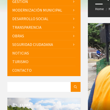
GESTIÓN
Home
/
MODERNIZACIÓN MUNICIPAL
DESARROLLO SOCIAL
TRANSPARENCIA
OBRAS
SEGURIDAD CIUDADANA
NOTICIAS
TURISMO
CONTACTO
SEARCH:
CLIMA