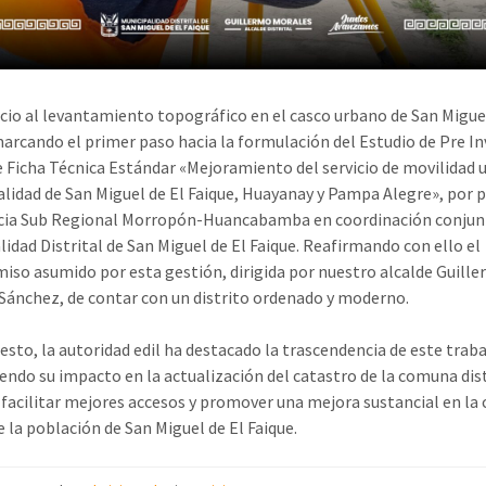
nicio al levantamiento topográfico en el casco urbano de San Migue
marcando el primer paso hacia la formulación del Estudio de Pre I
de Ficha Técnica Estándar «Mejoramiento del servicio de movilidad
calidad de San Miguel de El Faique, Huayanay y Pampa Alegre», por 
cia Sub Regional Morropón-Huancabamba en coordinación conjunt
lidad Distrital de San Miguel de El Faique. Reafirmando con ello el
so asumido por esta gestión, dirigida por nuestro alcalde Guill
Sánchez, de contar con un distrito ordenado y moderno.
 esto, la autoridad edil ha destacado la trascendencia de este traba
endo su impacto en la actualización del catastro de la comuna dist
facilitar mejores accesos y promover una mejora sustancial en la 
e la población de San Miguel de El Faique.