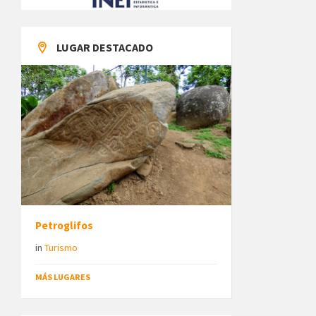
LUGAR DESTACADO
Petroglifos
in
Turismo
MÁS LUGARES