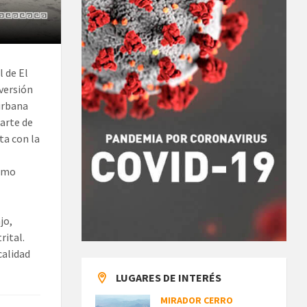
l de El
nversión
 urbana
parte de
a con la
ermo
jo,
rital.
calidad
LUGARES DE INTERÉS
MIRADOR CERRO