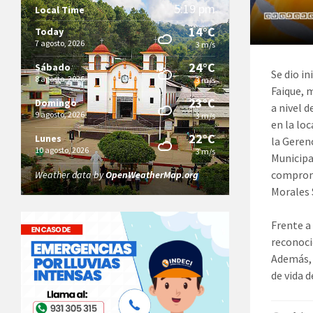
5:19 pm
Local Time
14°C
Today
7 agosto, 2026
3 m/s
24°C
Sábado
Se dio i
8 agosto, 2026
3 m/s
Faique, 
23°C
Domingo
a nivel 
9 agosto, 2026
3 m/s
en la lo
22°C
Lunes
la Geren
10 agosto, 2026
3 m/s
Municipa
compromi
Weather data by
OpenWeatherMap.org
Morales 
Frente a
reconoci
Además, 
de vida d