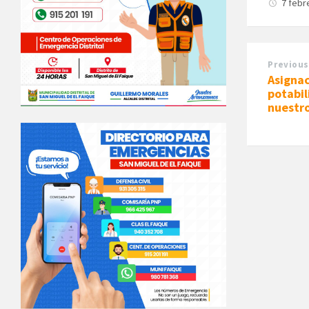
7 febr
Previous
Asignac
potabil
nuestro