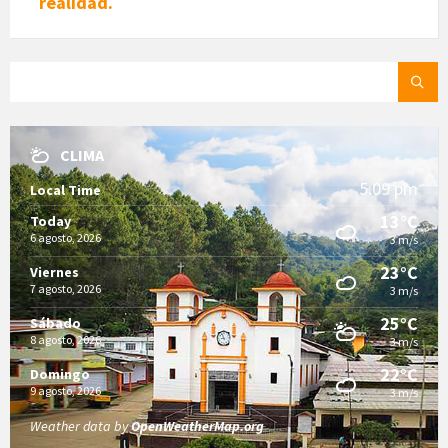
realidad.
SEARCH:
CLIMA
5:09 pm
Local Time
13°C
Today
6 agosto, 2026
3 m/s
23°C
Viernes
7 agosto, 2026
3 m/s
25°C
Sábado
8 agosto, 2026
3 m/s
22°C
Domingo
9 agosto, 2026
3 m/s
Weather data by
OpenWeatherMap.org