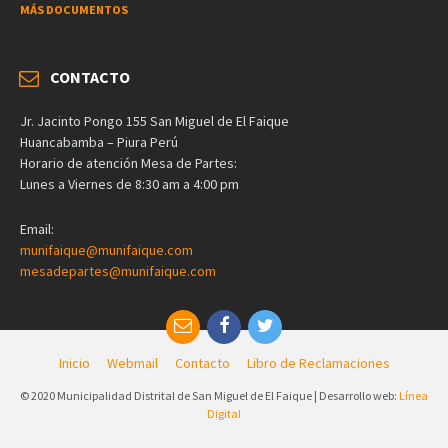
MÁS DOCUMENTOS
CONTACTO
Jr. Jacinto Pongo 155 San Miguel de El Faique
Huancabamba – Piura Perú
Horario de atención Mesa de Partes:
Lunes a Viernes de 8:30 am a 4:00 pm
Email:
munifaique@munifaique.com
mesadepartes@munifaique.com
Inicio
Webmail
Contacto
Libro de Reclamaciones
© 2020 Municipalidad Distrital de San Miguel de El Faique | Desarrollo web:
Línea
Digital