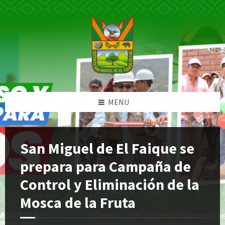
Skip
Skip
Skip
Skip
to
to
to
to
content
left
right
footer
sidebar
sidebar
MENU
San Miguel de El Faique se
prepara para Campaña de
Control y Eliminación de la
Mosca de la Fruta