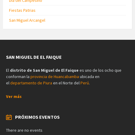
Día del Campesino
Fiestas Patrias
San Miguel Arcangel
SAN MIGUEL DE EL FAIQUE
El
distrito de San Miguel de El Faique
es uno de los ocho que
conforman la
provincia de Huancabamba
ubicada en
el
departamento de Piura
en el Norte del
Perú
.
Ver más
PRÓXIMOS EVENTOS
There are no events