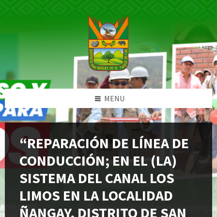
Skip
Skip
Skip
Skip
to
to
to
to
content
left
right
footer
sidebar
sidebar
MENU
“REPARACIÓN DE LÍNEA DE
CONDUCCIÓN; EN EL (LA)
SISTEMA DEL CANAL LOS
LIMOS EN LA LOCALIDAD
ÑANGAY, DISTRITO DE SAN