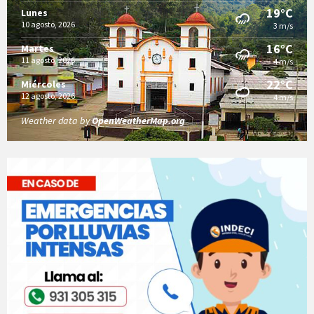
19°C
Lunes
10 agosto, 2026
3 m/s
16°C
Martes
11 agosto, 2026
4 m/s
22°C
Miércoles
12 agosto, 2026
4 m/s
Weather data by
OpenWeatherMap.org