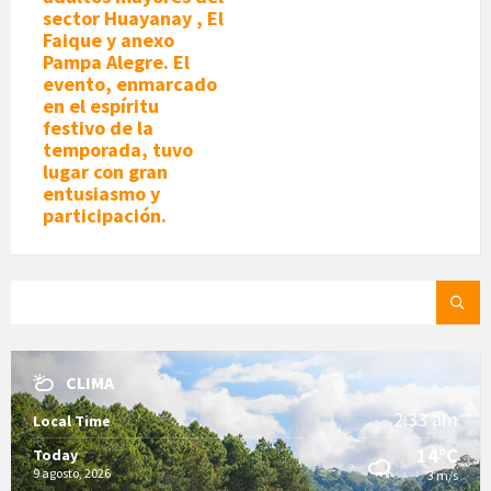
sector Huayanay , El
Faique y anexo
Pampa Alegre. El
evento, enmarcado
en el espíritu
festivo de la
temporada, tuvo
lugar con gran
entusiasmo y
participación.
SEARCH:
CLIMA
2:33 am
Local Time
14°C
Today
9 agosto, 2026
3 m/s