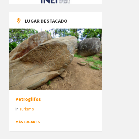
LUGAR DESTACADO
Petroglifos
in
Turismo
MÁS LUGARES