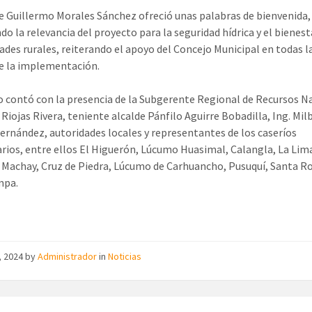
de Guillermo Morales Sánchez ofreció unas palabras de bienvenida,
o la relevancia del proyecto para la seguridad hídrica y el bienest
des rurales, reiterando el apoyo del Concejo Municipal en todas l
e la implementación.
o contó con la presencia de la Subgerente Regional de Recursos N
 Riojas Rivera, teniente alcalde Pánfilo Aguirre Bobadilla, Ing. Mil
ernández, autoridades locales y representantes de los caseríos
arios, entre ellos El Higuerón, Lúcumo Huasimal, Calangla, La Lim
 Machay, Cruz de Piedra, Lúcumo de Carhuancho, Pusuquí, Santa Ro
mpa.
o, 2024
by
Administrador
in
Noticias