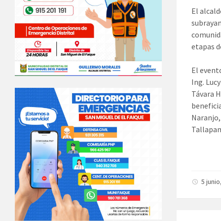
El alcal
subrayand
comunida
etapas d
El event
Ing. Lucy
Távara H
benefici
Naranjo,
Tallapa
5 juni