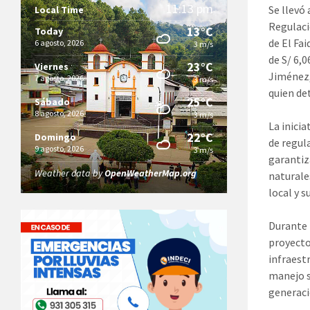
11:13 pm
Se llevó
Local Time
Regulaci
13°C
Today
de El Fa
6 agosto, 2026
3 m/s
de S/ 6,
23°C
Viernes
Jiménez,
7 agosto, 2026
3 m/s
quien de
25°C
Sábado
8 agosto, 2026
3 m/s
La inici
22°C
Domingo
de regul
9 agosto, 2026
3 m/s
garantiz
Weather data by
OpenWeatherMap.org
naturale
local y s
Durante 
proyecto,
infraest
manejo s
generaci