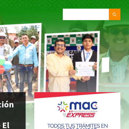
SEARCH:
ción
 El