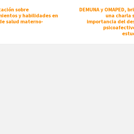
tación sobre
DEMUNA y OMAPED, br
ientos y habilidades en
una charla 
de salud materno-
importancia del de
l
psicoafectiv
estu