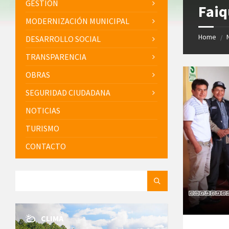
GESTIÓN
Faiq
MODERNIZACIÓN MUNICIPAL
Home
/
DESARROLLO SOCIAL
TRANSPARENCIA
OBRAS
SEGURIDAD CIUDADANA
NOTICIAS
TURISMO
CONTACTO
SEARCH:
CLIMA