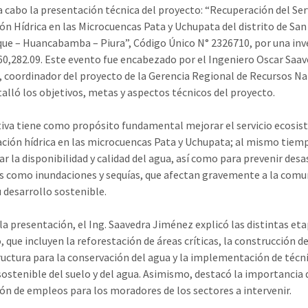
 a cabo la presentación técnica del proyecto: “Recuperación del Ser
ón Hídrica en las Microcuencas Pata y Uchupata del distrito de San
ique – Huancabamba – Piura”, Código Único N° 2326710, por una inv
060,282.09. Este evento fue encabezado por el Ingeniero Oscar Saa
 coordinador del proyecto de la Gerencia Regional de Recursos Na
talló los objetivos, metas y aspectos técnicos del proyecto.
ativa tiene como propósito fundamental mejorar el servicio ecosi
ación hídrica en las microcuencas Pata y Uchupata; al mismo tiem
ar la disponibilidad y calidad del agua, así como para prevenir desa
s como inundaciones y sequías, que afectan gravemente a la comu
u desarrollo sostenible.
la presentación, el Ing. Saavedra Jiménez explicó las distintas eta
 que incluyen la reforestación de áreas críticas, la construcción d
ructura para la conservación del agua y la implementación de técn
ostenible del suelo y del agua. Asimismo, destacó la importancia 
ón de empleos para los moradores de los sectores a intervenir.