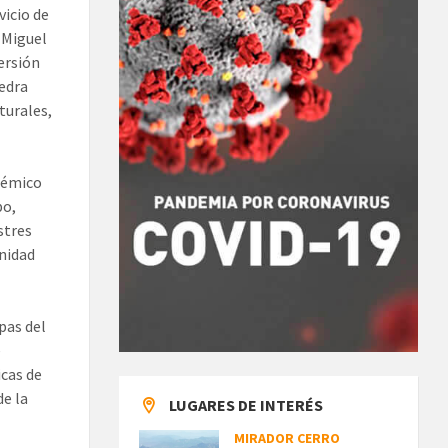
vicio de
 Miguel
ersión
vedra
turales,
stémico
po,
stres
nidad
pas del
e
icas de
de la
LUGARES DE INTERÉS
MIRADOR CERRO