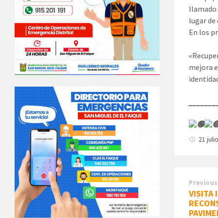
llamado 
lugar de 
En los p
«Recuper
mejora e
identida
_______
21 juli
Previous
VISITA
RECON
PAVIME