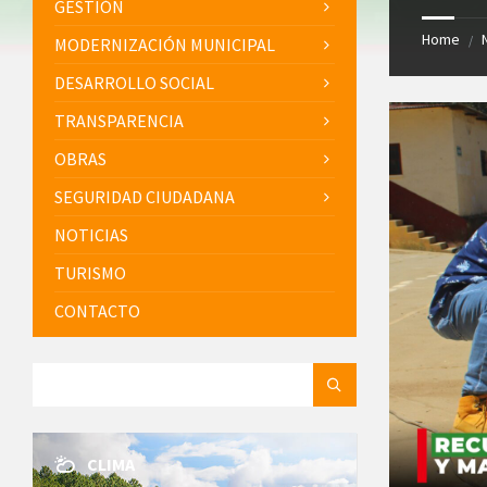
GESTIÓN
Home
/
MODERNIZACIÓN MUNICIPAL
DESARROLLO SOCIAL
TRANSPARENCIA
OBRAS
SEGURIDAD CIUDADANA
NOTICIAS
TURISMO
CONTACTO
SEARCH:
CLIMA