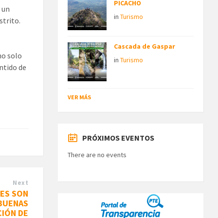
PICACHO
 un
in
Turismo
strito.
Cascada de Gaspar
no solo
in
Turismo
entido de
VER MÁS
PRÓXIMOS EVENTOS
There are no events
Next
ES SON
 BUENAS
CIÓN DE