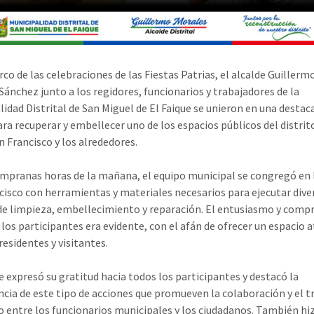
rco de las celebraciones de las Fiestas Patrias, el alcalde Guillerm
Sánchez junto a los regidores, funcionarios y trabajadores de la
lidad Distrital de San Miguel de El Faique se unieron en una destac
ara recuperar y embellecer uno de los espacios públicos del distrito
n Francisco y los alrededores.
mpranas horas de la mañana, el equipo municipal se congregó en 
cisco con herramientas y materiales necesarios para ejecutar dive
de limpieza, embellecimiento y reparación. El entusiasmo y com
 los participantes era evidente, con el afán de ofrecer un espacio 
residentes y visitantes.
de expresó su gratitud hacia todos los participantes y destacó la
cia de este tipo de acciones que promueven la colaboración y el t
o entre los funcionarios municipales y los ciudadanos. También hi