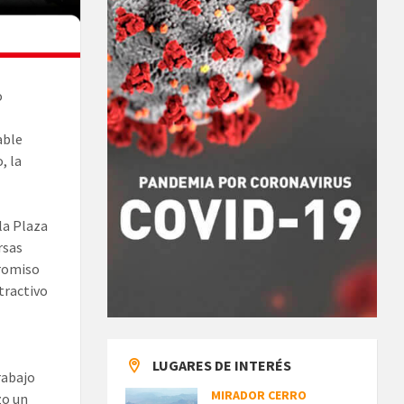
o
able
, la
la Plaza
rsas
promiso
atractivo
LUGARES DE INTERÉS
rabajo
MIRADOR CERRO
zo un