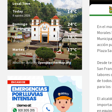
9:40 am
Local Time
14°C
Today
8 agosto, 2026
3 m/s
24°C
Domingo
En el ma
9 agosto, 2026
3 m/s
Morales 
19°C
Lunes
Municipa
10 agosto, 2026
3 m/s
acción p
17°C
Martes
Plaza Sa
11 agosto, 2026
4 m/s
Desde te
Weather data by
OpenWeatherMap.org
San Fran
labores 
de todos
para los 
El alcal
importan
en equip