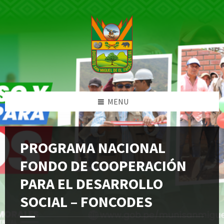
Skip
Skip
Skip
Skip
to
to
to
to
content
left
right
footer
sidebar
sidebar
MENU
PROGRAMA NACIONAL
FONDO DE COOPERACIÓN
PARA EL DESARROLLO
SOCIAL – FONCODES