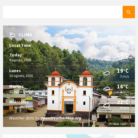
SEARCH:
CLIMA
6:42 am
Local Time
14°C
Today
9 agosto, 2026
3 m/s
19°C
Lunes
10 agosto, 2026
3 m/s
16°C
Martes
11 agosto, 2026
4 m/s
22°C
Miércoles
12 agosto, 2026
4 m/s
Weather data by
OpenWeatherMap.org