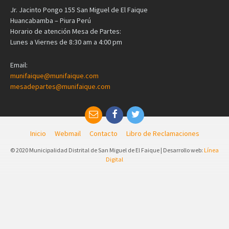
Jr. Jacinto Pongo 155 San Miguel de El Faique
Huancabamba – Piura Perú
Horario de atención Mesa de Partes:
Lunes a Viernes de 8:30 am a 4:00 pm
Email:
munifaique@munifaique.com
mesadepartes@munifaique.com
Inicio
Webmail
Contacto
Libro de Reclamaciones
© 2020 Municipalidad Distrital de San Miguel de El Faique | Desarrollo web:
Línea
Digital