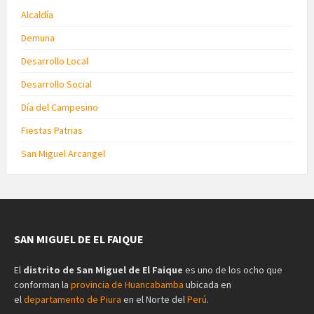
Alcaldía
Demuna
Desarrollo Local
Desarrollo Social
Día del Campesino
Fiestas Patrias
San Miguel Arcangel
SAN MIGUEL DE EL FAIQUE
El
distrito de San Miguel de El Faique
es uno de los ocho que
conforman la
provincia de Huancabamba
ubicada en
el
departamento de Piura
en el Norte del
Perú
.