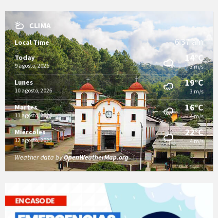
CLIMA
6:37 am
Local Time
14°C
Today
9 agosto, 2026
3 m/s
19°C
Lunes
10 agosto, 2026
3 m/s
16°C
Martes
11 agosto, 2026
4 m/s
22°C
Miércoles
12 agosto, 2026
4 m/s
Weather data by
OpenWeatherMap.org