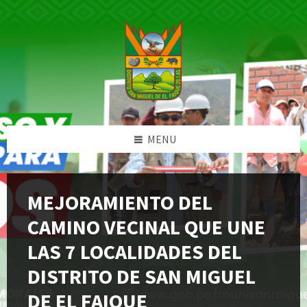
Skip
Skip
Skip
Skip
to
to
to
to
content
left
right
footer
sidebar
sidebar
MENU
MEJORAMIENTO DEL
CAMINO VECINAL QUE UNE
LAS 7 LOCALIDADES DEL
DISTRITO DE SAN MIGUEL
DE EL FAIQUE