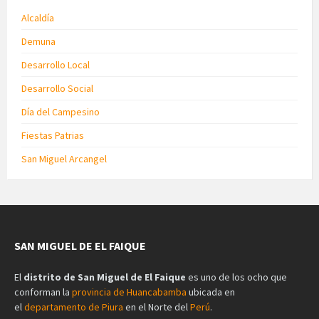
Alcaldía
Demuna
Desarrollo Local
Desarrollo Social
Día del Campesino
Fiestas Patrias
San Miguel Arcangel
SAN MIGUEL DE EL FAIQUE
El
distrito de San Miguel de El Faique
es uno de los ocho que
conforman la
provincia de Huancabamba
ubicada en
el
departamento de Piura
en el Norte del
Perú
.