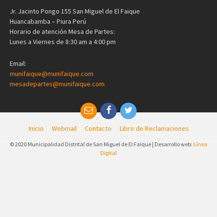
Jr. Jacinto Pongo 155 San Miguel de El Faique
Huancabamba – Piura Perú
Horario de atención Mesa de Partes:
Lunes a Viernes de 8:30 am a 4:00 pm
Email:
munifaique@munifaique.com
mesadepartes@munifaique.com
Inicio
Webmail
Contacto
Libro de Reclamaciones
© 2020 Municipalidad Distrital de San Miguel de El Faique | Desarrollo web:
Línea
Digital