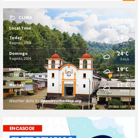
CLIMA
12:58 pm
Local Time
14°C
Today
8 agosto, 2026
3 m/s
24°C
Domingo
9 agosto, 2026
3 m/s
19°C
Lunes
10 agosto, 2026
3 m/s
17°C
Martes
11 agosto, 2026
4 m/s
Weather data by
OpenWeatherMap.org