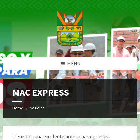
Skip
Skip
Skip
Skip
to
to
to
to
content
left
right
footer
sidebar
sidebar
MENU
MAC EXPRESS
Home
Noticias
/
¡Tenemos una excelente noticia para ustedes!