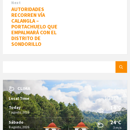
Next
AUTORIDADES
RECORREN VÍA
CALANGLA –
PORTACHUELO QUE
EMPALMARÁ CON EL
DISTRITO DE
SONDORILLO
SEARCH:
CLIMA
1:23 pm
Local Time
14°C
Today
7 agosto, 2026
3 m/s
24°C
Sábado
8 agosto, 2026
3 m/s