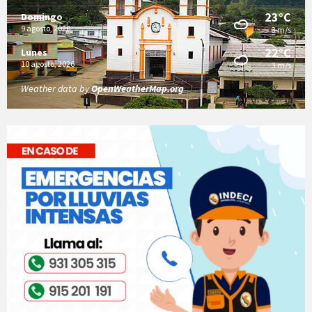
23°C
Domingo
9 agosto, 2026
3 m/s
22°C
Lunes
10 agosto, 2026
3 m/s
Weather data by
OpenWeatherMap.org