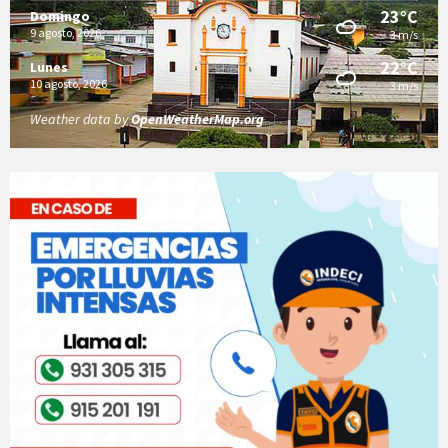
23°C
Domingo
9 agosto, 2026
3 m/s
22°C
Lunes
10 agosto, 2026
3 m/s
Weather data by
OpenWeatherMap.org