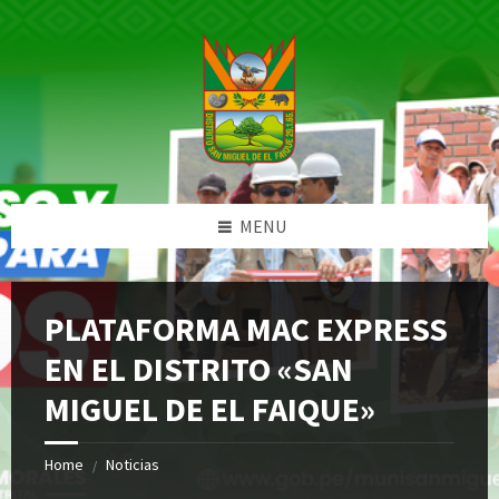
Skip
Skip
Skip
Skip
to
to
to
to
content
left
right
footer
sidebar
sidebar
MENU
PLATAFORMA MAC EXPRESS
EN EL DISTRITO «SAN
MIGUEL DE EL FAIQUE»
Home
Noticias
/