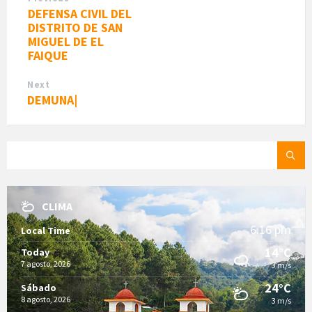
DEFENSA CIVIL DEL
DISTRITO DE SAN
MIGUEL DE EL
FAIQUE
Next
DEMUNA|
SEARCH:
CLIMA
6:16 pm
Local Time
14°C
Today
7 agosto, 2026
3 m/s
24°C
Sábado
8 agosto, 2026
3 m/s