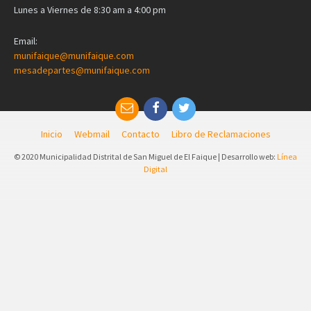
Lunes a Viernes de 8:30 am a 4:00 pm
Email:
munifaique@munifaique.com
mesadepartes@munifaique.com
Inicio
Webmail
Contacto
Libro de Reclamaciones
© 2020 Municipalidad Distrital de San Miguel de El Faique | Desarrollo web:
Línea
Digital