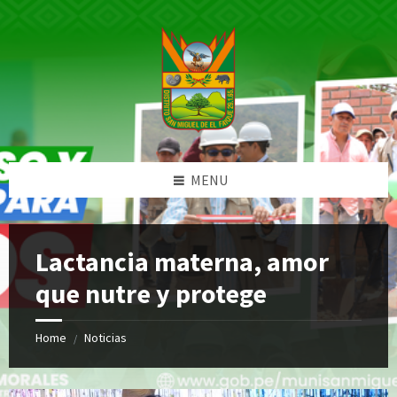
Skip
Skip
Skip
Skip
to
to
to
to
content
left
right
footer
sidebar
sidebar
MENU
Lactancia materna, amor
que nutre y protege
Home
Noticias
/