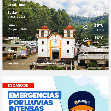
2:34 am
Local Time
14°C
Today
9 agosto, 2026
3 m/s
19°C
Lunes
10 agosto, 2026
3 m/s
16°C
Martes
11 agosto, 2026
4 m/s
22°C
Miércoles
12 agosto, 2026
4 m/s
Weather data by
OpenWeatherMap.org