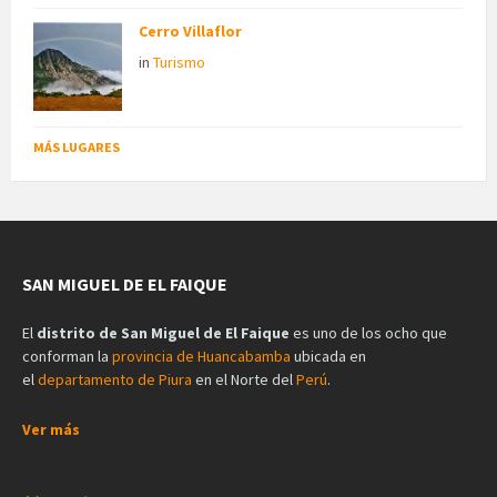
Cerro Villaflor
in
Turismo
MÁS LUGARES
SAN MIGUEL DE EL FAIQUE
El
distrito de San Miguel de El Faique
es uno de los ocho que
conforman la
provincia de Huancabamba
ubicada en
el
departamento de Piura
en el Norte del
Perú
.
Ver más