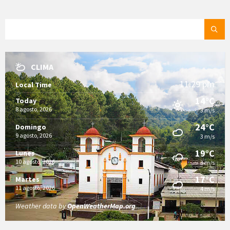
SEARCH:
CLIMA
11:29 pm
Local Time
14°C
Today
8 agosto, 2026
3 m/s
24°C
Domingo
9 agosto, 2026
3 m/s
19°C
Lunes
10 agosto, 2026
3 m/s
17°C
Martes
11 agosto, 2026
4 m/s
Weather data by
OpenWeatherMap.org