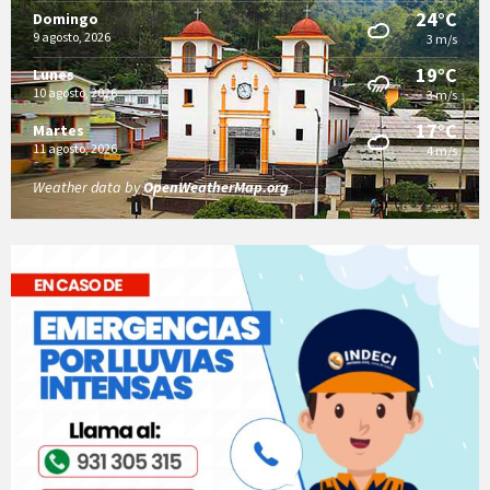
24°C
Domingo
9 agosto, 2026
3 m/s
19°C
Lunes
10 agosto, 2026
3 m/s
17°C
Martes
11 agosto, 2026
4 m/s
Weather data by
OpenWeatherMap.org