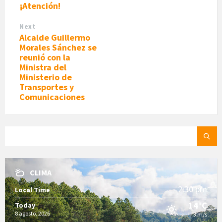
¡Atención!
Next
Alcalde Guillermo
Morales Sánchez se
reunió con la
Ministra del
Ministerio de
Transportes y
Comunicaciones
SEARCH:
CLIMA
2:30 pm
Local Time
14°C
Today
8 agosto, 2026
3 m/s