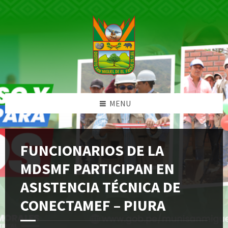
Skip
Skip
Skip
Skip
to
to
to
to
content
left
right
footer
sidebar
sidebar
MENU
FUNCIONARIOS DE LA
MDSMF PARTICIPAN EN
ASISTENCIA TÉCNICA DE
CONECTAMEF – PIURA