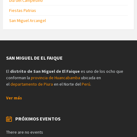
Día del Campesino
Fiestas Patrias
San Miguel Arcangel
SAN MIGUEL DE EL FAIQUE
El
distrito de San Miguel de El Faique
es uno de los ocho que
conforman la
provincia de Huancabamba
ubicada en
el
departamento de Piura
en el Norte del
Perú
.
Ver más
PRÓXIMOS EVENTOS
There are no events