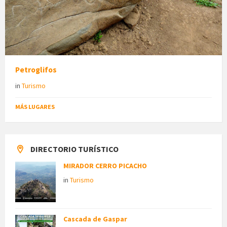
Petroglifos
in
Turismo
MÁS LUGARES
DIRECTORIO TURÍSTICO
MIRADOR CERRO PICACHO
in
Turismo
Cascada de Gaspar