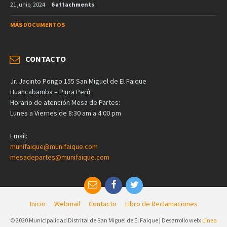
21 junio, 2024
6 attachments
MÁS DOCUMENTOS
CONTACTO
Jr. Jacinto Pongo 155 San Miguel de El Faique
Huancabamba – Piura Perú
Horario de atención Mesa de Partes:
Lunes a Viernes de 8:30 am a 4:00 pm
Email:
munifaique@munifaique.com
mesadepartes@munifaique.com
Inicio
Webmail
Contacto
Libro de Reclamaciones
© 2020 Municipalidad Distrital de San Miguel de El Faique | Desarrollo web:
Línea