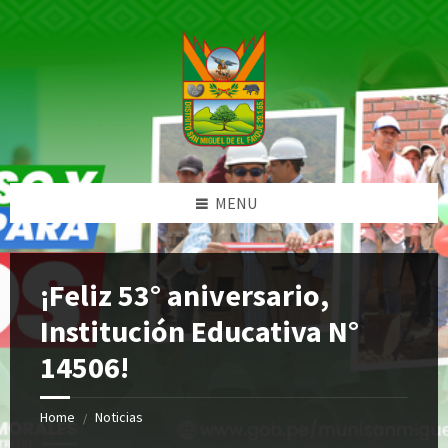
Skip
Skip
Skip
Skip
to
to
to
to
content
left
right
footer
sidebar
sidebar
MENU
¡Feliz 53° aniversario,
Institución Educativa N°
14506!
Home
Noticias
/