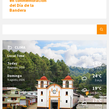
en conmemoración
del Día de la
Bandera
SEARCH:
CLIMA
7:18 am
Local Time
14°C
Today
8 agosto, 2026
3 m/s
24°C
Domingo
9 agosto, 2026
3 m/s
19°C
Lunes
10 agosto, 2026
3 m/s
17°C
Martes
11 agosto, 2026
4 m/s