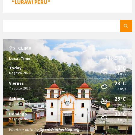
“LURAWI PERÚ”
SEARCH:
CLIMA
11:45 am
Local Time
13°C
Today
6 agosto, 2026
3 m/s
23°C
Viernes
7 agosto, 2026
3 m/s
25°C
Sábado
8 agosto, 2026
3 m/s
22°C
Domingo
9 agosto, 2026
3 m/s
Weather data by
OpenWeatherMap.org