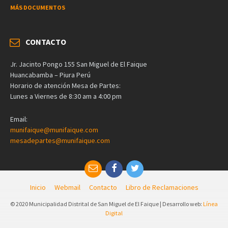
MÁS DOCUMENTOS
CONTACTO
Jr. Jacinto Pongo 155 San Miguel de El Faique
Huancabamba – Piura Perú
Horario de atención Mesa de Partes:
Lunes a Viernes de 8:30 am a 4:00 pm
Email:
munifaique@munifaique.com
mesadepartes@munifaique.com
Inicio
Webmail
Contacto
Libro de Reclamaciones
© 2020 Municipalidad Distrital de San Miguel de El Faique | Desarrollo web:
Línea
Digital