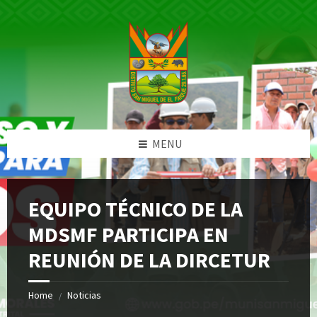
Skip
Skip
Skip
Skip
to
to
to
to
content
left
right
footer
sidebar
sidebar
MENU
EQUIPO TÉCNICO DE LA
MDSMF PARTICIPA EN
REUNIÓN DE LA DIRCETUR
Home
Noticias
/