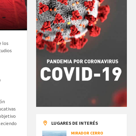
e los
tudios
a
ión
ucativas
objetivo
LUGARES DE INTERÉS
aleciendo
MIRADOR CERRO