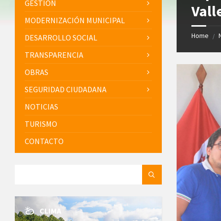
GESTIÓN
Vall
MODERNIZACIÓN MUNICIPAL
Home
/
DESARROLLO SOCIAL
TRANSPARENCIA
OBRAS
SEGURIDAD CIUDADANA
NOTICIAS
TURISMO
CONTACTO
SEARCH:
CLIMA