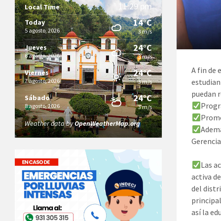
11:29 pm
Local Time
14°C
Today
5 agosto, 2026
3 m/s
24°C
Jueves
6 agosto, 2026
3 m/s
A fin de
24°C
Viernes
estudiant
7 agosto, 2026
3 m/s
puedan r
24°C
Sábado
Progr
8 agosto, 2026
3 m/s
Promo
Weather data by
OpenWeatherMap.org
Además
Gerencia
Las ac
activa d
del dist
principa
así la e