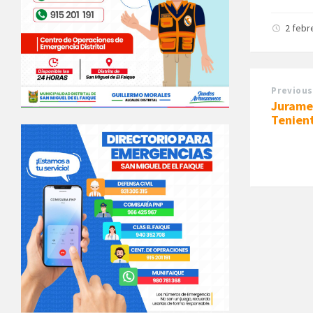
2 febr
Previous
Juramen
Tenien