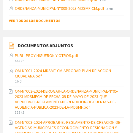
size:
File
ORDENANZA-MUNICIPAL-N°008-2023-MDSMF-CM.pdf
2 MB
size:
VER TODOS LOS DOCUMENTOS
DOCUMENTOS ADJUNTOS
PUBLI-PROY-HIGUERON-Y-OTROS.pdf
File
445 kB
size:
OM-N°001-2024-MDSMF-CM-APROBAR-PLAN-DE-ACCION-
CIUDADANA.pdf
File
1 MB
size:
OM-N°002-2024-DEROGAR-LA-ORDENANZA-MUNICIPAL-N°05-
2023-MDSMFCM-DE-FECHA-09-DE-MAYO-DE-2023-QUE-
APRUEBA-EL-REGLAMENTO-DE-RENDICION-DE-CUENTAS-DE-
AUDIENCIA-PUBLICA-2023-DE-LA-MDSMF.pdf
File
726 kB
size:
OM-N°003-2024-APROBAR-EL-REGLAMENTO-DE-CREACION-DE-
AGENCIAS-MUNICIPALES-RECONOCIMIENTO-DESIGNACION-Y-
FUNCIONES-DE-AGENTES-MUNICIPALES-DE-LA-MUNICIPALIDAD-