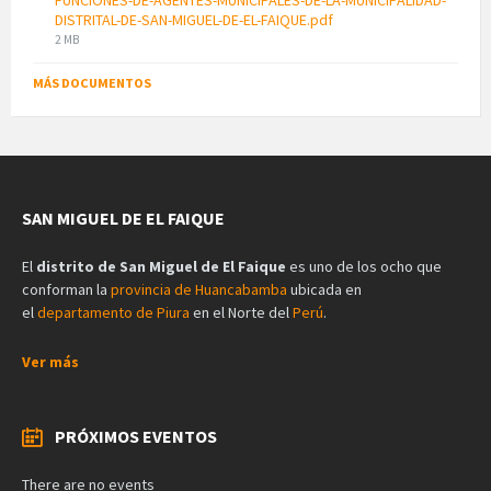
DISTRITAL-DE-SAN-MIGUEL-DE-EL-FAIQUE.pdf
File
2 MB
size:
MÁS DOCUMENTOS
SAN MIGUEL DE EL FAIQUE
El
distrito de San Miguel de El Faique
es uno de los ocho que
conforman la
provincia de Huancabamba
ubicada en
el
departamento de Piura
en el Norte del
Perú
.
Ver más
PRÓXIMOS EVENTOS
There are no events