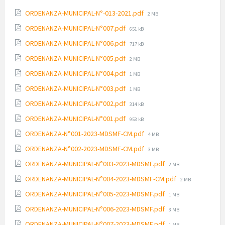
File
ORDENANZA-MUNICIPAL-N°-013-2021.pdf
2 MB
size:
File
ORDENANZA-MUNICIPAL-N°007.pdf
651 kB
size:
File
ORDENANZA-MUNICIPAL-N°006.pdf
717 kB
size:
File
ORDENANZA-MUNICIPAL-N°005.pdf
2 MB
size:
File
ORDENANZA-MUNICIPAL-N°004.pdf
1 MB
size:
File
ORDENANZA-MUNICIPAL-N°003.pdf
1 MB
size:
File
ORDENANZA-MUNICIPAL-N°002.pdf
314 kB
size:
File
ORDENANZA-MUNICIPAL-N°001.pdf
953 kB
size:
File
ORDENANZA-N°001-2023-MDSMF-CM.pdf
4 MB
size:
File
ORDENANZA-N°002-2023-MDSMF-CM.pdf
3 MB
size:
File
ORDENANZA-MUNICIPAL-N°003-2023-MDSMF.pdf
2 MB
size:
File
ORDENANZA-MUNICIPAL-N°004-2023-MDSMF-CM.pdf
2 MB
size:
File
ORDENANZA-MUNICIPAL-N°005-2023-MDSMF.pdf
1 MB
size:
File
ORDENANZA-MUNICIPAL-N°006-2023-MDSMF.pdf
3 MB
size:
File
ORDENANZA-MUNICIPAL-N°007-2023-MDSMF.pdf
1 MB