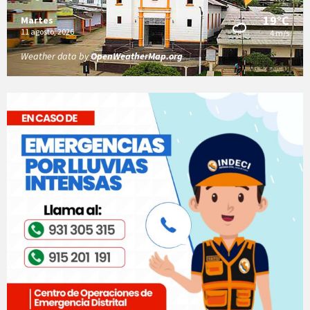
19°C
Martes
11 agosto, 2026
4 m/s
Weather data by
OpenWeatherMap.org