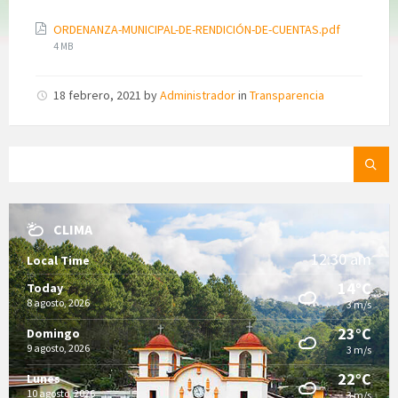
File
ORDENANZA-MUNICIPAL-DE-RENDICIÓN-DE-CUENTAS.pdf
size:
4 MB
18 febrero, 2021
by
Administrador
in
Transparencia
SEARCH:
CLIMA
12:30 am
Local Time
14°C
Today
8 agosto, 2026
3 m/s
23°C
Domingo
9 agosto, 2026
3 m/s
22°C
Lunes
10 agosto, 2026
3 m/s