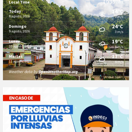
10:35 am
Local Time
14°C
Today
8 agosto, 2026
3 m/s
24°C
Domingo
9 agosto, 2026
3 m/s
19°C
Lunes
10 agosto, 2026
3 m/s
17°C
Martes
11 agosto, 2026
4 m/s
Weather data by
OpenWeatherMap.org