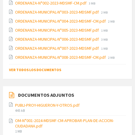
File
ORDENANZA-N°002-2023-MDSMF-CM.pdf
3 MB
size:
File
ORDENANZA-MUNICIPAL-N°003-2023-MDSMF.pdf
2 MB
size:
File
ORDENANZA-MUNICIPAL-N°004-2023-MDSMF-CM.pdf
2 MB
size:
File
ORDENANZA-MUNICIPAL-N°005-2023-MDSMF.pdf
1 MB
size:
File
ORDENANZA-MUNICIPAL-N°006-2023-MDSMF.pdf
3 MB
size:
File
ORDENANZA-MUNICIPAL-N°007-2023-MDSMF.pdf
1 MB
size:
File
ORDENANZA-MUNICIPAL-N°008-2023-MDSMF-CM.pdf
2 MB
size:
VER TODOS LOS DOCUMENTOS
DOCUMENTOS ADJUNTOS
PUBLI-PROY-HIGUERON-Y-OTROS.pdf
File
445 kB
size:
OM-N°001-2024-MDSMF-CM-APROBAR-PLAN-DE-ACCION-
CIUDADANA.pdf
File
1 MB