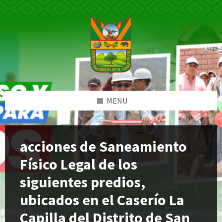
Skip
Skip
Skip
Skip
to
to
to
to
content
left
right
footer
sidebar
sidebar
MENU
acciones de Saneamiento
Físico Legal de los
siguientes predios,
ubicados en el Caserío La
Capilla del Distrito de San