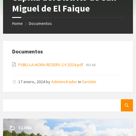
Miguel de El Faique
Home
Documentos
/
Documentos
File
PUBLI-LA-HORA-RESERV-2-Y-2024.pdf
455 kB
size:
17 enero, 2024
by
Administrador
in
Gestión
SEARCH:
CLIMA