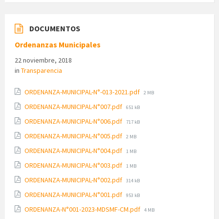
DOCUMENTOS
Ordenanzas Municipales
22 noviembre, 2018
in
Transparencia
File
ORDENANZA-MUNICIPAL-N°-013-2021.pdf
2 MB
size:
File
ORDENANZA-MUNICIPAL-N°007.pdf
651 kB
size:
File
ORDENANZA-MUNICIPAL-N°006.pdf
717 kB
size:
File
ORDENANZA-MUNICIPAL-N°005.pdf
2 MB
size:
File
ORDENANZA-MUNICIPAL-N°004.pdf
1 MB
size:
File
ORDENANZA-MUNICIPAL-N°003.pdf
1 MB
size:
File
ORDENANZA-MUNICIPAL-N°002.pdf
314 kB
size:
File
ORDENANZA-MUNICIPAL-N°001.pdf
953 kB
size:
File
ORDENANZA-N°001-2023-MDSMF-CM.pdf
4 MB
size: