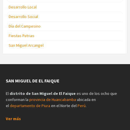
Desarrollo Local
Desarrollo Social
Día del Campesino
Fiestas Patrias
San Miguel Arcangel
SAN MIGUEL DE EL FAIQUE
El
distrito de San Miguel de El Faique
es uno de los ocho que
conforman la
provincia de Huancabamba
ubicada en
el
departamento de Piura
en el Norte del
Perú
.
Ver más