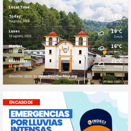
5:26 am
Local Time
14°C
Today
9 agosto, 2026
3 m/s
19°C
Lunes
10 agosto, 2026
3 m/s
16°C
Martes
11 agosto, 2026
4 m/s
22°C
Miércoles
12 agosto, 2026
4 m/s
Weather data by
OpenWeatherMap.org