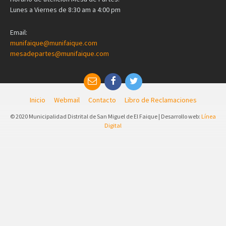
Lunes a Viernes de 8:30 am a 4:00 pm
Email:
munifaique@munifaique.com
mesadepartes@munifaique.com
Inicio
Webmail
Contacto
Libro de Reclamaciones
© 2020 Municipalidad Distrital de San Miguel de El Faique | Desarrollo web:
Línea
Digital