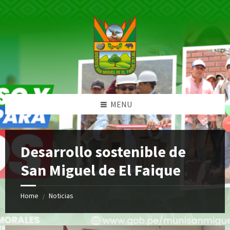
Skip
Skip
Skip
Skip
to
to
to
to
content
left
right
footer
sidebar
sidebar
MENU
Desarrollo sostenible de
San Miguel de El Faique
Home
Noticias
/