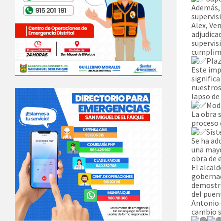
Además, 
supervis
Alex, Ve
adjudica
supervisi
cumplimi
Plaz
Este imp
signific
nuestros
lapso de
Moda
La obra 
proceso 
Sist
Se ha ad
una mayo
obra de 
El alcal
gobernad
demostra
del puen
Antonio 
cambio s