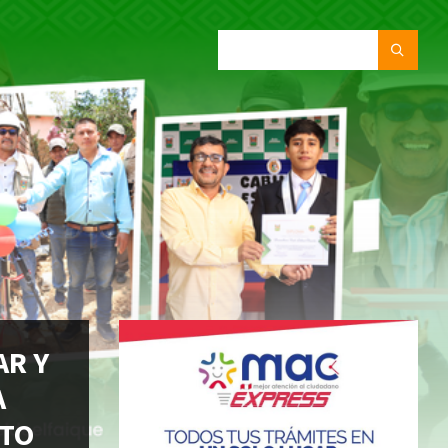
SEARCH:
AR Y
A
ITO