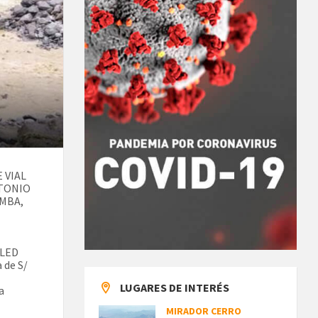
E VIAL
NTONIO
AMBA,
l
RLED
 de S/
LUGARES DE INTERÉS
a
MIRADOR CERRO