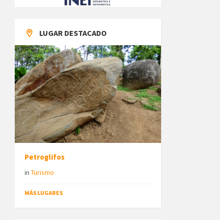
LUGAR DESTACADO
Petroglifos
in
Turismo
MÁS LUGARES