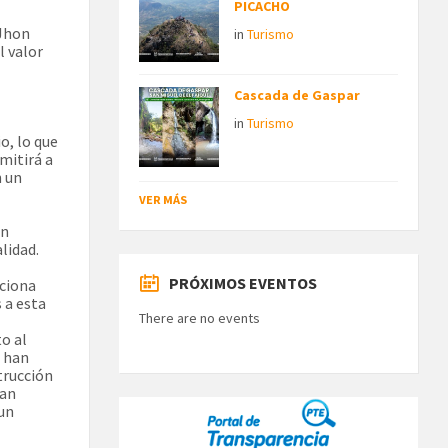
PICACHO
 Jhon
in
Turismo
l valor
Cascada de Gaspar
in
Turismo
o, lo que
mitirá a
n un
VER MÁS
un
lidad.
PRÓXIMOS EVENTOS
rciona
 a esta
There are no events
o al
s han
trucción
San
 un