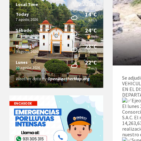
2:20 pm
Local Time
14°C
Today
7 agosto, 2026
3 m/s
24°C
Sábado
8 agosto, 2026
3 m/s
23°C
Domingo
9 agosto, 2026
3 m/s
22°C
Lunes
10 agosto, 2026
3 m/s
Se adju
Weather data by
OpenWeatherMap.org
VEHICUL
EN EL D
DEPARTAM
Ejec
El lunes
Consorci
S.A.C. E
14,263,6
realizac
nuestro 
Supe