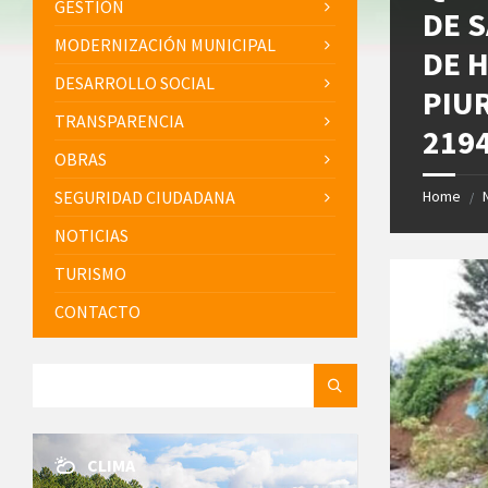
GESTIÓN
DE S
MODERNIZACIÓN MUNICIPAL
DE 
DESARROLLO SOCIAL
PIUR
TRANSPARENCIA
219
OBRAS
SEGURIDAD CIUDADANA
Home
/
NOTICIAS
TURISMO
CONTACTO
SEARCH:
CLIMA