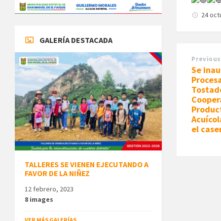
24 oct
GALERÍA DESTACADA
Previous
Se inau
Proces
Tostado
Coopera
Produc
Acuícol
el case
TALLERES SE VIENEN EJECUTANDO A
FAVOR DE LA NIÑEZ
12 febrero, 2023
8 images
VER MÁS GALERÍAS