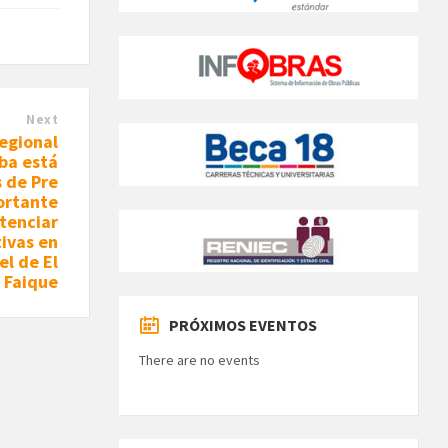
Next
egional
ba está
 de Pre
ortante
otenciar
tivas en
el de El
Faique
PRÓXIMOS EVENTOS
There are no events