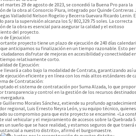
el martes 29 de agosto de 2023, se concedió la Buena Pro para la
ión de la obra al Consorcio Piura, integrado por Quinde Contreras
negas Valladolid Nelson Rogelio y Becerra Guevara Ricardo Lenin. E
do para la supervisión alcanza los S/ 802,329.75 soles. La correcta
ón de la obra es esencial para asegurar la calidad y el exitoso
ento del proyecto.
o de Ejecución:
ortante proyecto tiene un plazo de ejecución de 240 días calendari
a que anticipamos su finalización en un tiempo razonable. Esto per
 ciudadanos disfrutar de mejoras en accesibilidad y conectividad e
 tiempo relativamente corto.
lidad de Ejecución:
se llevará a cabo bajo la modalidad de Contrata, garantizando así 
de ejecución eficiente y en línea con los más altos estándares de ca
ema de Contratación:
optado el sistema de contratación por Suma Alzada, lo que propo
r transparencia y control en la gestión de los recursos destinados
envergadura.
de Guillermo Morales Sánchez, extiende su profundo agradecimient
or regional, Luis Ernesto Neyra León, y su equipo técnico, quiene
do su compromiso para que este proyecto se encamine. «La cons
te vial vehicular y el mejoramiento de accesos sobre la Quebrada 
es un sueño que se hace realidad, y estamos seguros de que traerá
ustancial a nuestro distrito», afirmó el burgomaestre.
«Juntos por la reconstrucción de nuestro distrito»