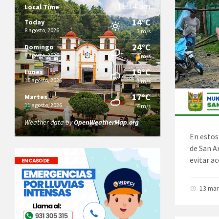
11:14 am
Local Time
14°C
Today
8 agosto, 2026
3 m/s
24°C
Domingo
9 agosto, 2026
3 m/s
19°C
Lunes
10 agosto, 2026
3 m/s
17°C
Martes
11 agosto, 2026
4 m/s
Weather data by
OpenWeatherMap.org
En estos
de San A
evitar ac
13 ma