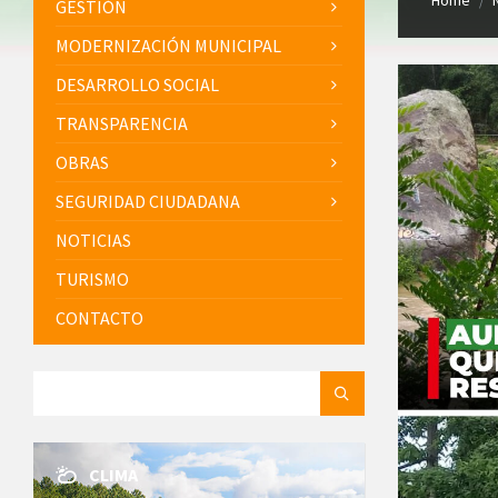
Home
/
GESTIÓN
MODERNIZACIÓN MUNICIPAL
DESARROLLO SOCIAL
TRANSPARENCIA
OBRAS
SEGURIDAD CIUDADANA
NOTICIAS
TURISMO
CONTACTO
SEARCH:
CLIMA