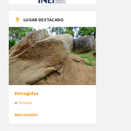
LUGAR DESTACADO
Petroglifos
in
Turismo
MÁS LUGARES