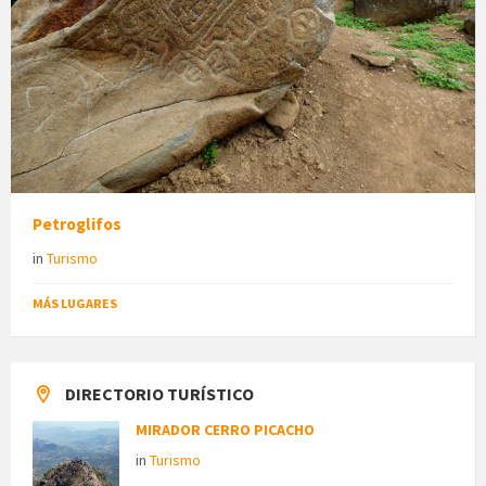
Petroglifos
in
Turismo
MÁS LUGARES
DIRECTORIO TURÍSTICO
MIRADOR CERRO PICACHO
in
Turismo