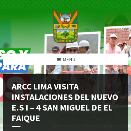
Skip
Skip
Skip
Skip
to
to
to
to
content
left
right
footer
sidebar
sidebar
MENU
ARCC LIMA VISITA
INSTALACIONES DEL NUEVO
E.S I – 4 SAN MIGUEL DE EL
FAIQUE