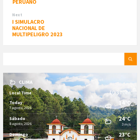
PERUANO
Next
I SIMULACRO
NACIONAL DE
MULTIPELIGRO 2023
SEARCH:
CLIMA
10:37 am
Local Time
14°C
Today
7 agosto, 2026
3 m/s
24°C
Sábado
8 agosto, 2026
3 m/s
23°C
Domingo
9 agosto, 2026