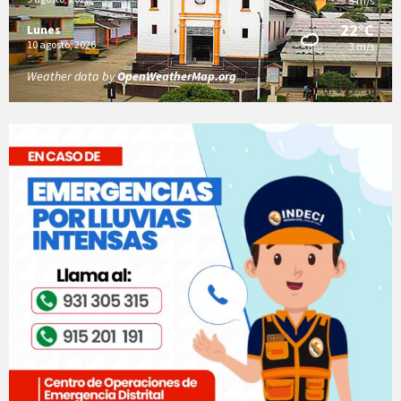
3 m/s
22°C
Lunes
10 agosto, 2026
3 m/s
Weather data by
OpenWeatherMap.org