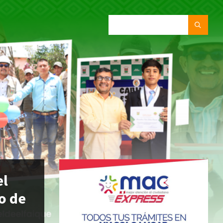
SEARCH:
el
o de