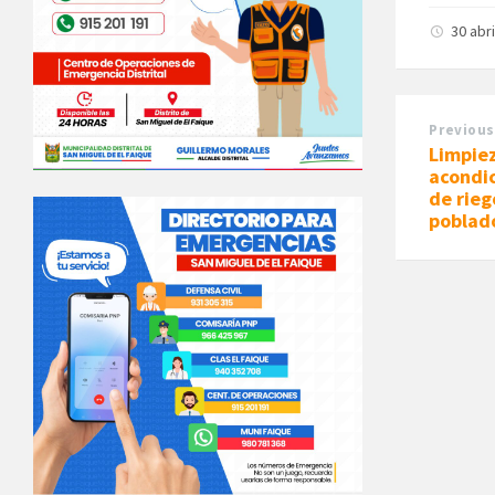
30 abr
Previous
Limpie
acondi
de rieg
poblad