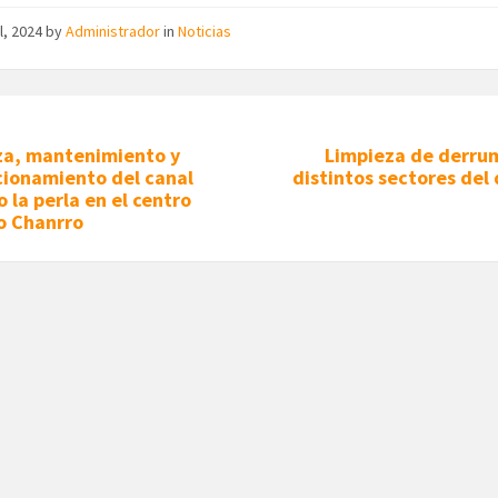
il, 2024
by
Administrador
in
Noticias
za, mantenimiento y
Limpieza de derru
cionamiento del canal
distintos sectores del 
o la perla en el centro
o Chanrro