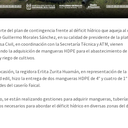
e del plan de contingencia frente al déficit hídrico que aqueja al 
de Guillermo Morales Sánchez, en su calidad de presidente de la pl
sa Civil, en coordinación con la Secretaría Técnica y ATM, vienen
ndo la adquisición de mangueras HDPE para el abastecimiento de
 riego de cultivos. ​
a ocasión, la regidora Erlita Zurita Huamán, en representación de la
d edil, hizo la entrega de dos mangueras HDPE de 4″ y cuatro de 1″ 
es del caserío Faical. ​
o, se están realizando gestiones para adquirir mangueras, tubería
s necesarios para abordar el déficit hídrico en diversas zonas del di