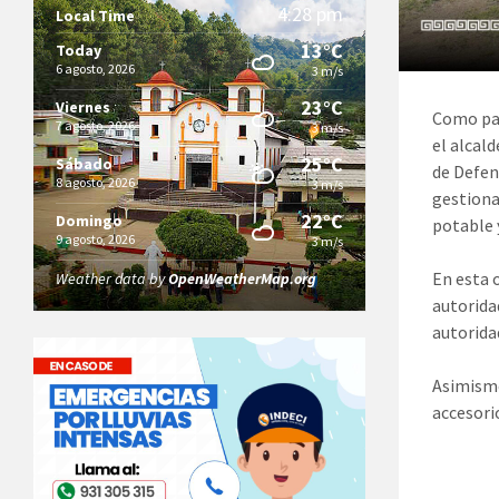
4:28 pm
Local Time
13°C
Today
6 agosto, 2026
3 m/s
23°C
Viernes
Como part
7 agosto, 2026
3 m/s
el alcal
25°C
Sábado
de Defen
8 agosto, 2026
3 m/s
gestiona
22°C
Domingo
potable y
9 agosto, 2026
3 m/s
​​​En est
Weather data by
OpenWeatherMap.org
autorida
autoridad
​Asimism
accesorio