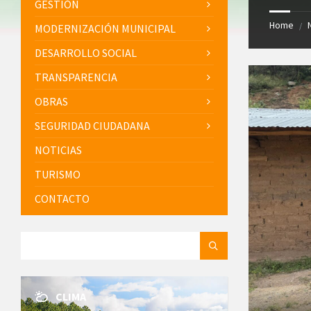
GESTIÓN
Home
/
MODERNIZACIÓN MUNICIPAL
DESARROLLO SOCIAL
TRANSPARENCIA
OBRAS
SEGURIDAD CIUDADANA
NOTICIAS
TURISMO
CONTACTO
SEARCH:
CLIMA