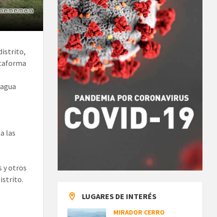
distrito,
ataforma
 agua
a las
s y otros
strito.​
LUGARES DE INTERÉS
MIRADOR CERRO