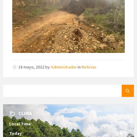
18 mayo, 2022
by
Administrador
in
Noticias
SEARCH:
CLIMA
8:30 pm
Local Time
14°C
Today