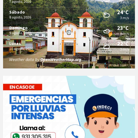
7 agosto, 2026
3 m/s
24°C
Sábado
8 agosto, 2026
3 m/s
23°C
Domingo
9 agosto, 2026
3 m/s
22°C
Lunes
10 agosto, 2026
3 m/s
Weather data by
OpenWeatherMap.org