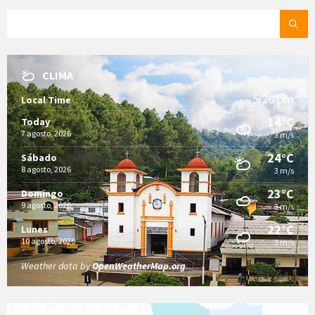
SEARCH:
CLIMA
5:26 pm
Local Time
14°C
Today
7 agosto, 2026
3 m/s
24°C
Sábado
8 agosto, 2026
3 m/s
23°C
Domingo
9 agosto, 2026
3 m/s
22°C
Lunes
10 agosto, 2026
3 m/s
Weather data by
OpenWeatherMap.org