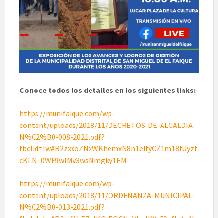
Conoce todos los detalles en los siguientes links:
https://munifaique.com/wp-
content/uploads/2018/11/DECRETOS-DE-ALCALDIA-
N%C2%B0-008-2021.pdf?
fbclid=IwAR2zxxoZNxWKhemxN8n1eIfyCZ1m18fUyzf
cKLN_0WF9wlMv3wsNmgky1EM
https://munifaique.com/wp-
content/uploads/2018/11/ORDENANZA-MUNICIPAL-
N%C2%B0-013-2021.pdf?