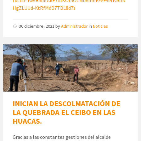
fbclid=IwAR3uifAkE7olKOr5OCMuVImIKYeF9efIvAoN
HgZLUUd-KtRfMdD7TDL8d7s
30 diciembre, 2021
by
Administrador
in
Noticias
INICIAN LA DESCOLMATACIÓN DE
LA QUEBRADA EL CEIBO EN LAS
HUACAS.
Gracias a las constantes gestiones del alcalde