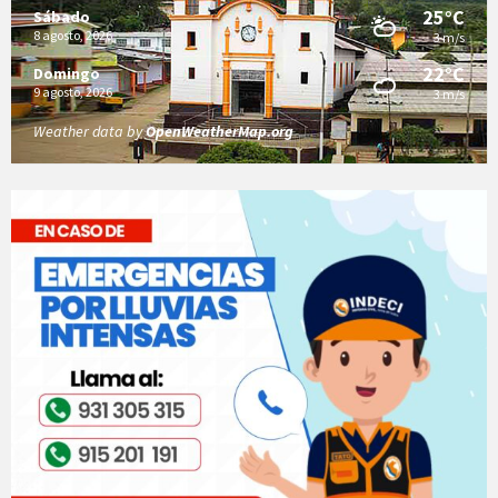
25°C
Sábado
8 agosto, 2026
3 m/s
22°C
Domingo
9 agosto, 2026
3 m/s
Weather data by
OpenWeatherMap.org