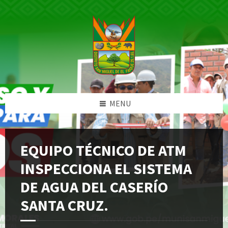
Skip
Skip
Skip
Skip
to
to
to
to
content
left
right
footer
sidebar
sidebar
MENU
EQUIPO TÉCNICO DE ATM
INSPECCIONA EL SISTEMA
DE AGUA DEL CASERÍO
SANTA CRUZ.