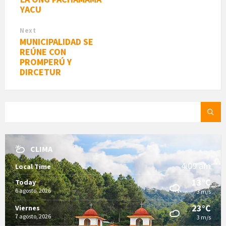
YACU
Next
MUNICIPALIDAD SE
REÚNE CON
PROMPERÚ Y
DIRCETUR
SEARCH:
CLIMA
4:09 am
Local Time
13°C
Today
6 agosto, 2026
3 m/s
23°C
Viernes
7 agosto, 2026
3 m/s