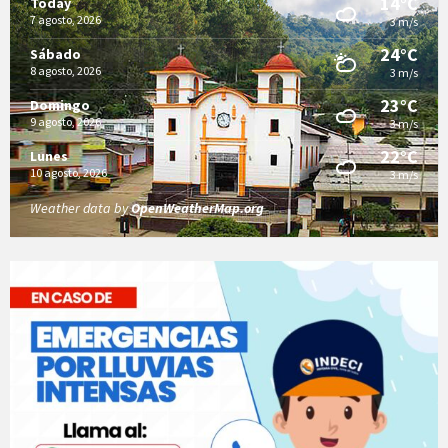
14°C
Today
7 agosto, 2026
3 m/s
24°C
Sábado
8 agosto, 2026
3 m/s
23°C
Domingo
9 agosto, 2026
3 m/s
22°C
Lunes
10 agosto, 2026
3 m/s
Weather data by
OpenWeatherMap.org