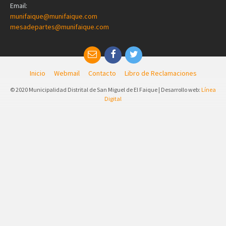
Email:
munifaique@munifaique.com
mesadepartes@munifaique.com
Inicio
Webmail
Contacto
Libro de Reclamaciones
© 2020 Municipalidad Distrital de San Miguel de El Faique | Desarrollo web:
Línea
Digital