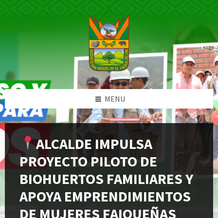
Skip
Skip
Skip
Skip
to
to
to
to
content
left
right
footer
sidebar
sidebar
MENU
ALCALDE IMPULSA
PROYECTO PILOTO DE
BIOHUERTOS FAMILIARES Y
APOYA EMPRENDIMIENTOS
DE MUJERES FAIQUEÑAS