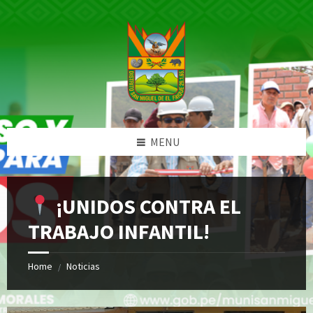
Skip
Skip
Skip
Skip
to
to
to
to
content
left
right
footer
sidebar
sidebar
MENU
¡UNIDOS CONTRA EL
TRABAJO INFANTIL!
Home
Noticias
/