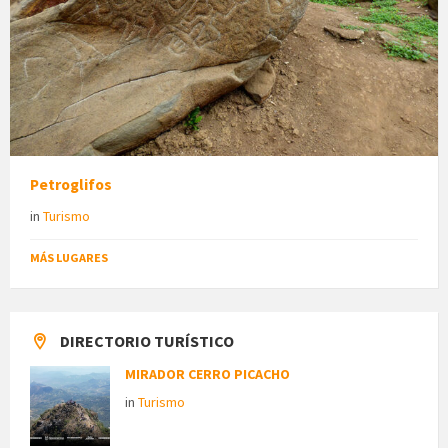
Petroglifos
in
Turismo
MÁS LUGARES
DIRECTORIO TURÍSTICO
MIRADOR CERRO PICACHO
in
Turismo