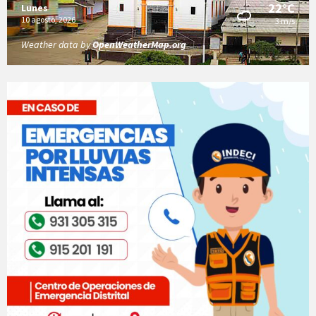
22°C
Lunes
10 agosto, 2026
3 m/s
Weather data by
OpenWeatherMap.org