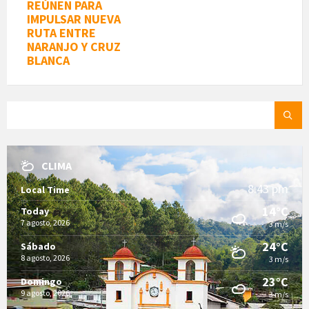
REÚNEN PARA
IMPULSAR NUEVA
RUTA ENTRE
NARANJO Y CRUZ
BLANCA
SEARCH:
CLIMA
8:43 pm
Local Time
14°C
Today
7 agosto, 2026
3 m/s
24°C
Sábado
8 agosto, 2026
3 m/s
23°C
Domingo
9 agosto, 2026
3 m/s