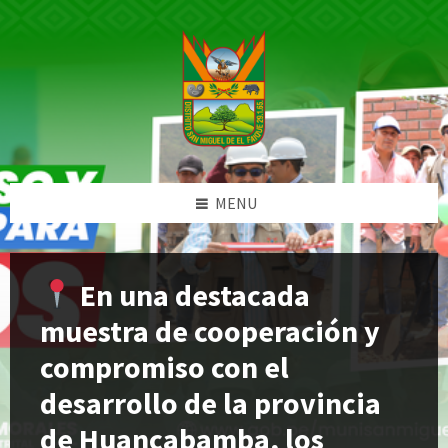
Skip
Skip
Skip
Skip
to
to
to
to
content
left
right
footer
sidebar
sidebar
MENU
En una destacada
muestra de cooperación y
compromiso con el
desarrollo de la provincia
de Huancabamba, los