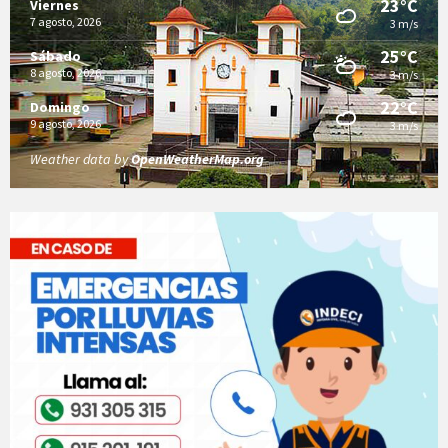
23°C
Viernes
7 agosto, 2026
3 m/s
25°C
Sábado
8 agosto, 2026
3 m/s
22°C
Domingo
9 agosto, 2026
3 m/s
Weather data by
OpenWeatherMap.org