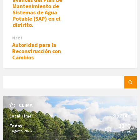
Mantenimiento de
Sistemas de Agua
Potable (SAP) en el
distrito.
Next
Autoridad para la
Reconstrucción con
Cambios
SEARCH:
CLIMA
8:52 pm
Local Time
13°C
Today
6 agosto, 2026
3 m/s